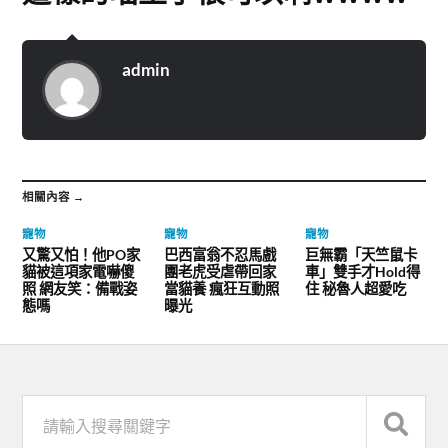
admin
相關內容 →
寵物
寵物
寵物
又驚又怕！他PO家
巴西富翁不忍馬戲
巨無霸「天竺鼠卡
貓被這項家電嚇傻
團老虎受虐帶回家
車」雙手才Hold得
照 網友笑：備戰姿
當貓養 瘋狂互動照
住 秘魯人超愛吃
態嗎
曝光