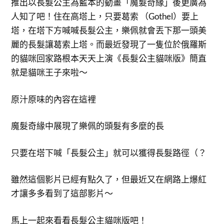
推出以長髮公主為藍本的動畫「魔髮奇緣」後更廣為
人知了吧！住在高塔上，只要葛索 （Gothel）要上
塔，在塔下方喊喊長髮公主，樂佩就會丟下那一頭美
麗的長髮讓葛索上塔。而最近發現了一隻位於俄羅斯
的貓咪回家路根本天天上演《長髮公主貓咪版》簡直
就是貓咪王子來啦～
原汁原味的內容在這裡
魔髮奇緣中展現了樂佩的頭髮有多麼的長
只要在塔下喊「長髮公主」就可以獲得長髮路徑（？
雖然這個影片已經有點久了，但最近又在網路上爆紅
才讓多多看到了這部影片～
馬上一起來看看長髮公主貓咪版吧！