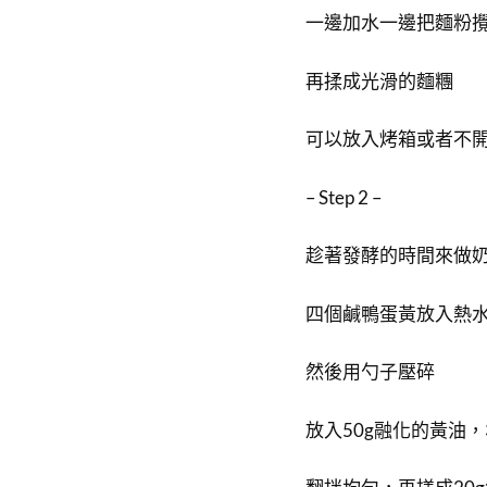
一邊加水一邊把麵粉
再揉成光滑的麵糰
可以放入烤箱或者不開
– Step 2 –
趁著發酵的時間來做
四個鹹鴨蛋黃放入熱水
然後用勺子壓碎
放入50g融化的黃油，