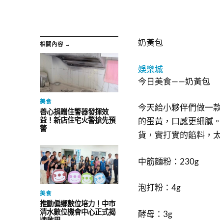
奶黃包
相關內容 →
娛樂城
今日美食——奶黃包
美食
今天給小夥伴們做一
善心捐贈住警器發揮效
益！新店住宅火警搶先預
的蛋黃，口感更細膩
警
貨，實打實的餡料，
中筋麵粉：230g
泡打粉：4g
美食
推動偏鄉數位培力！中市
清水數位機會中心正式揭
酵母：3g