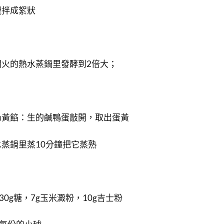
攪拌成絮狀
火的熱水蒸鍋里發酵到2倍大；
奶黃餡：生的鹹鴨蛋敲開，取出蛋黃
蒸鍋里蒸10分鐘把它蒸熟
30g糖，7g玉米澱粉，10g吉士粉