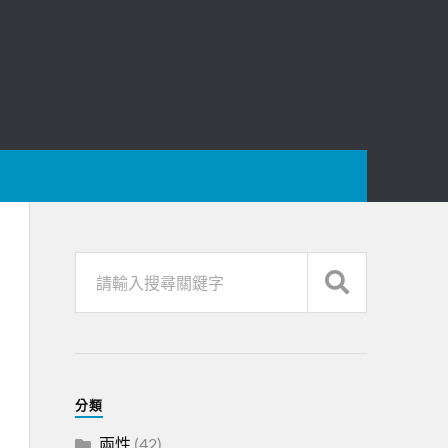
分類
兩性
(42)