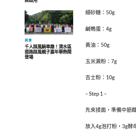
牌啟用
細砂糖：50g
鹹鴨蛋：4g
美食
黃油：50g
千人踩風騎車趣！清水區
道路踩風親子嘉年華熱鬧
登場
玉米澱粉：7g
吉士粉：10g
– Step 1 –
先來揉面，準備中筋麵粉
放入4g泡打粉，3g酵