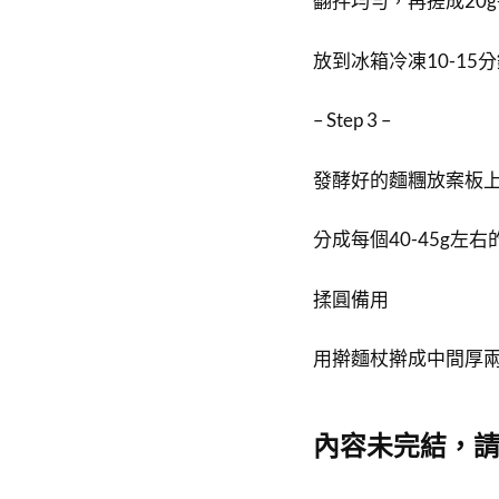
翻拌均勻，再搓成20
放到冰箱冷凍10-15
– Step 3 –
發酵好的麵糰放案板
分成每個40-45g左右
揉圓備用
用擀麵杖擀成中間厚
內容未完結，請