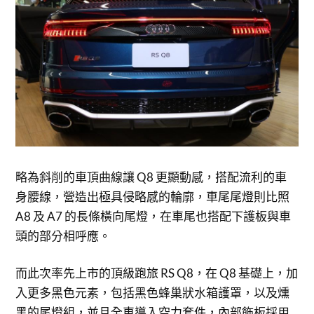
略為斜削的車頂曲線讓 Q8 更顯動感，搭配流利的車
身腰線，營造出極具侵略感的輪廓，車尾尾燈則比照
A8 及 A7 的長條橫向尾燈，在車尾也搭配下護板與車
頭的部分相呼應。
而此次率先上市的頂級跑旅 RS Q8，在 Q8 基礎上，加
入更多黑色元素，包括黑色蜂巢狀水箱護罩，以及燻
黑的尾燈組，並且全車導入空力套件，內部飾板採用