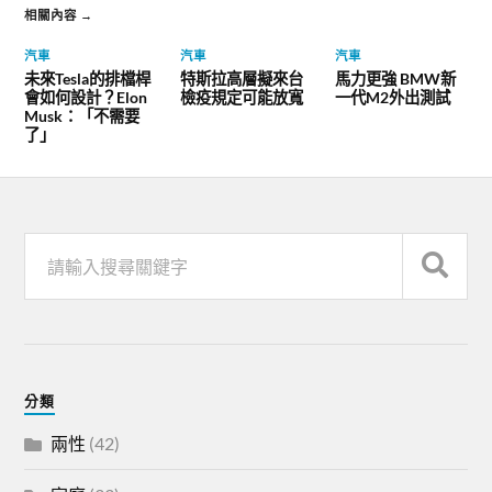
相關內容 →
汽車
汽車
汽車
未來Tesla的排檔桿
特斯拉高層擬來台
馬力更強 BMW新
會如何設計？Elon
檢疫規定可能放寬
一代M2外出測試
Musk：「不需要
了」
分類
兩性
(42)