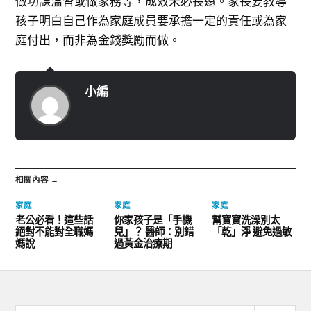
做功課溫習或做家務等，成效未必長遠。家長要教導
孩子明白自己作為家庭成員要承擔一定的責任或為家
庭付出，而非為金錢獎勵而做。
小編
相關內容 →
家庭
家庭
家庭
老公必看！這些話
你家孩子是「手機
幫寶寶洗澡別太
絕對不能對全職媽
兒」？ 醫師：別錯
「乾」淨 避免過敏
媽說
過黃金治療期