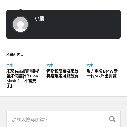
小編
相關內容 →
汽車
汽車
汽車
未來Tesla的排檔桿
特斯拉高層擬來台
馬力更強 BMW新
會如何設計？Elon
檢疫規定可能放寬
一代M2外出測試
Musk：「不需要
了」