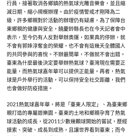
行員，接著取消各鄉鎮的熱氣球光雕音樂會，並且縮
減日期、縮小規模辦理。由於疫情警戒才剛降為二
級，許多鄉親對於活動的辦理仍有疑慮，為了保障台
東鄉親的健康與安全，饒慶鈴縣長也在今天記者會中
表示，至今仍有人反對舉辦奧運，如果真的停辦，就
不會有郭婞淳奪金的榮耀，也不會有這幾天全體國人
的共同參與的喜悅。不辦最簡單，不做就不會出錯。
臺東為什麼最後決定要舉辦熱氣球？臺灣現在需要正
能量，而熱氣球嘉年華可以提供正能量。再者，熱氣
球是戶外舉行的活動，可以保持安全社交距離，我們
也會做好防疫措施。
2021熱氣球嘉年華，將是「臺東人限定」、為臺東鄉
親打造的專屬遊樂園。臺東的土地和鄉親孕育了熱氣
球活動的成長，從2011少數幾顆球開始的嘗試，歷經
摸索、突破、成長到成熟，且讓世界看到臺東；而今