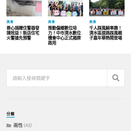
美食
美食
美食
善心捐贈住警器發
推動偏鄉數位培
千人踩風騎車趣！
揮效益！新店住宅
力！中市清水數位
清水區道路踩風親
火警搶先預警
機會中心正式揭牌
子嘉年華熱鬧登場
啟用
分類
兩性
(42)