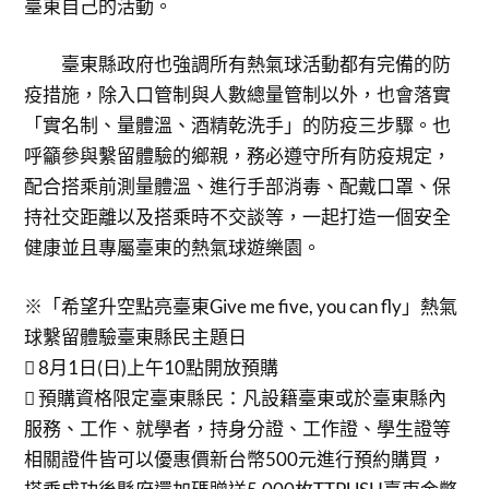
臺東自己的活動。
臺東縣政府也強調所有熱氣球活動都有完備的防
疫措施，除入口管制與人數總量管制以外，也會落實
「實名制、量體溫、酒精乾洗手」的防疫三步驟。也
呼籲參與繫留體驗的鄉親，務必遵守所有防疫規定，
配合搭乘前測量體溫、進行手部消毒、配戴口罩、保
持社交距離以及搭乘時不交談等，一起打造一個安全
健康並且專屬臺東的熱氣球遊樂園。
※「希望升空點亮臺東Give me five, you can fly」熱氣
球繫留體驗臺東縣民主題日
 8月1日(日)上午10點開放預購
 預購資格限定臺東縣民：凡設籍臺東或於臺東縣內
服務、工作、就學者，持身分證、工作證、學生證等
相關證件皆可以優惠價新台幣500元進行預約購買，