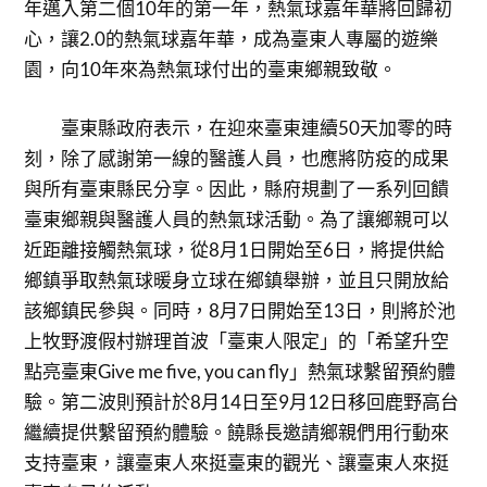
年邁入第二個10年的第一年，熱氣球嘉年華將回歸初
心，讓2.0的熱氣球嘉年華，成為臺東人專屬的遊樂
園，向10年來為熱氣球付出的臺東鄉親致敬。
臺東縣政府表示，在迎來臺東連續50天加零的時
刻，除了感謝第一線的醫護人員，也應將防疫的成果
與所有臺東縣民分享。因此，縣府規劃了一系列回饋
臺東鄉親與醫護人員的熱氣球活動。為了讓鄉親可以
近距離接觸熱氣球，從8月1日開始至6日，將提供給
鄉鎮爭取熱氣球暖身立球在鄉鎮舉辦，並且只開放給
該鄉鎮民參與。同時，8月7日開始至13日，則將於池
上牧野渡假村辦理首波「臺東人限定」的「希望升空
點亮臺東Give me five, you can fly」熱氣球繫留預約體
驗。第二波則預計於8月14日至9月12日移回鹿野高台
繼續提供繫留預約體驗。饒縣長邀請鄉親們用行動來
支持臺東，讓臺東人來挺臺東的觀光、讓臺東人來挺