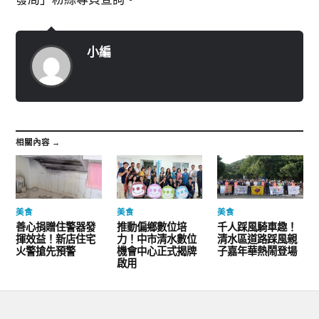
小編
相關內容 →
美食
美食
美食
善心捐贈住警器發
推動偏鄉數位培
千人踩風騎車趣！
揮效益！新店住宅
力！中市清水數位
清水區道路踩風親
火警搶先預警
機會中心正式揭牌
子嘉年華熱鬧登場
啟用