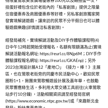
得限量鶯歌美食廣場優惠券100元以及轉扭蛋一次，
扭蛋好禮包含位於老街內的「私客創旅」提供之限量
住宿優惠券及商圈優惠券等好禮，另私客創旅獨家開
發實境解謎遊戲，讓來訪的民眾不分平假日也可以體
驗遊戲樂趣(詳情請洽私客創旅)。
經發局補充，實境解謎活動及DIY手作體驗課程明(4)
日中午12時起開始受理報名，名額有限額滿為止(實境
解謎活動報名網址: https://reurl.cc/8Njp6M；DIY手作
體驗課程報名網址: https://reurl.cc/GKAEnp)；另外
2023台灣設計展A12「產地〇」《接力。棒！》主展
區，也在鶯歌老街旁的同慶市民活動中心，歡迎民眾
圈粉1+1，揪團來鶯歌暢遊設計展及嘉年華，也鼓勵
民眾響應綠生活，多利用大眾交通工具前往(火車鶯歌
站步行10分鐘) ，活動相關資訊請至經發局官網
(https://www.economic.ntpc.gov.tw/)或「來趣新北金
發局」粉絲專頁查詢。