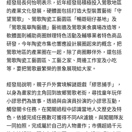
經發局長何怡明表示，近年經發局積極投入鶯歌地區
的產業文化發展，硬體面包括打造大型裝置藝術「守
望鶯歌」、鶯歌陶瓷工藝園區「暢遊硘仔基地」及
「鶯歌風華陶藝牆」藝術牆及鶯歌美食廣場改造等，
軟體面則補助商圈辦理特色活動及輔導業者特色商品
研發，今年陶瓷市集也響應設計展圈起來的概念，把
鶯歌地區的產業圈在一起，除了商圈夥伴外，還包括
鶯歌陶瓷工藝園區、工藝之家、周邊工作室及小吃
等，要把鶯歌最繁榮的景象展現給大家。
經發局說明，親子戶外實境解謎遊戲「繆思捕手」，
以身為畫家的主角回到故鄉鶯歌老街，尋找童年玩伴
小謬思們為故事，透過與由演員扮演的小謬思互動，
觸發關卡任務，在闖關過程中認識當地人文歷史及特
色，依據完成任務數可獲得不同AR濾鏡，與闖關隊友
一同拍照，完成屬於自己的人物畫作；市價超過千元