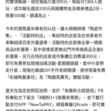
的實境解謎，現在每組只要300元，每組可1到4人遊
玩，成功報名還送200元商圈購物金及精美禮品2份，
限量500組，額滿為止。
今年的鶯歌嘉年華有別以往，擴大規模辦理「陶瓷市
集」、「活動特約店」，集結特約店家及在地業者共
串聯超過百家共襄盛舉，活動特約店家推出單一精選
商品8折優惠，其中安達窯更推出門市柴燒商品全面8
折優惠，另凡在特約店家或市集攤位消費滿300元，
即可免費參加現場加碼活動-套圈圈遊戲，套中什麼帶
走什麼；現場也邀請DIY手作老師開課，提供限量免費
「彩繪陶藝素坯」及「陶趣馬賽克」體驗活動。
當天在指定拍照區拍照，並於「來趣新北經發局」FB
粉專貼文下留言「#圈粉1+1揪團來鶯歌」，並下載行
動支付APP「NewTaiPAY」掃描專屬QRcode，即可獲