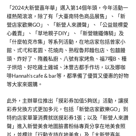
「2024大新營嘉年華」邁入第14個年頭，今年活動一
樣熱鬧滾滾，除了有「大臺南特色商品展售」、「新
營店家歡樂GO」、「新營人來讚聲」、「公益競標愛
心義賣」、「草地親子DIY」、「新營糖鐵傳騎」及
「什麼帕克市集」等系列活動，在地店家包括曾家小
館、弎弌和茗園、花燒肉、熟程魯邦麵包店、包囍饅
頭、炸好了、隋義私廚、八號有家烤魚、福7嘎B、種
子烘焙、好吃雞土雞城、沐豐古都手作坊，以及娜咖
啡Hannah’s cafe & bar等，都準備了優質又優惠的好物
等大家來選購。
此外，主辦單位推出「摸彩券加值5夠送」活動，讓摸
彩券兌換方式更加多元，包括「新營店家歡樂GO」到
特約店家單筆消費就送摸彩券1張；以及「新營人來讚
聲」進入新營美食地圖臉書粉絲專頁分享在地美食照
片，並標註「行動支持在地美食」及「大新營嘉年