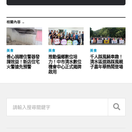
相關內容 →
美食
美食
美食
善心捐贈住警器發
推動偏鄉數位培
千人踩風騎車趣！
揮效益！新店住宅
力！中市清水數位
清水區道路踩風親
火警搶先預警
機會中心正式揭牌
子嘉年華熱鬧登場
啟用