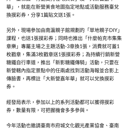
華」，就能在新營美食地圖指定地點或活動服務臺兌
換摸彩券，分享1篇貼文送1張。
另外，現場參加由南瀛親子館規劃的「草地親子DIY」
課程，也送1張摸彩券；同時也推出「什麼帕克市集集
章樂」專屬主場之主題活動-3章換1張，消費就可蓋1
枚戳章，集滿3枚戳章送1張摸彩券；為持續行銷新營
糖鐵自行車道，推出「新影糖鐵傳騎」活動，只要在
新營轄內指定景點中的任兩處找到活動海報並合影上
傳臉書，再標註「大新營嘉年華」就可以兌換摸彩
券。
經發局表示，參加以上的系列活動都可以獲得摸彩
券，數量有限，可把握機會多多參與。
今年活動也邀請臺南市府城文化觀光產業協會、臺南