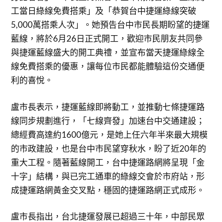
工當日綠線免費搭乘」及「恭賀台中捷運綠線突破
5,000萬搭乘人次」。她預告台中市民長期盼望的捷運
藍線，將於6月26日正式開工，歡迎市民朋友共同參
與捷運藍線盛大的開工典禮，並宣布當天捷運綠線全
線免費搭乘的優惠，讓每位市民都能體驗這份交通便
利的喜悅。
盧市長表示，捷運藍線即將動工，並推動七條捷運路
線同步規劃進行，「七線齊發」加速台中交通建設；
總經費高達約1600億元，是她上任六年半來最大規模
的市政建設，也是台中市民望穿秋水，盼了近20年的
重大工程。隨著藍線開工，台中捷運路網將呈現「金
十字」結構，與已完工通車的綠線交會於市府站，形
成捷運路網黃金交叉點，穩固的捷運路網正式成形。
盧市長指出，台北捷運發展已超過三十年，中部民眾