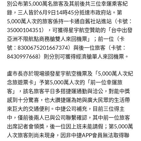
別公布第5,000萬名旅客及其前後共三位幸運乘客紀
錄，三人皆於6月9日14時45分抵達市政府站。第
5,000萬人次的旅客係持一卡通自舊社站進站（卡號：
35000104351），可獲得星宇航空贊助的「台中出發
亞洲不限航點商務艙雙人來回機票」；前一位（卡
號：8300675201667374）與後一位旅客（卡號：
8430997668）則分別可獲得經濟艙單人來回機票。
盧市長亦於現場頒發星宇航空機票及「5,000萬人次紀
念旅遊票卡」予第5,000萬人次的「前一位幸運旅
客」，該名旅客平日多搭捷運通勤與洽公，對能中獎
感到十分驚喜，也大讚捷運為她與廣大民眾的生活帶
來巨大的交通便利。中捷公司補充，目前三位得主
中，僅前後兩人已與公司聯繫確認，其中前一位旅客
出席記者會領獎，後一位因上班未能請假；第5,000萬
人次旅客則尚未現身，因非中捷APP會員無法取得聯