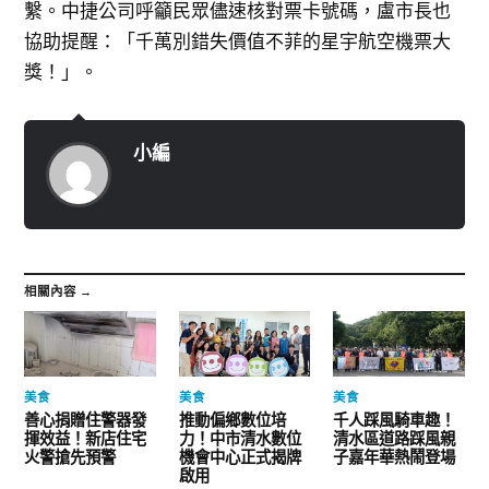
繫。中捷公司呼籲民眾儘速核對票卡號碼，盧市長也
協助提醒：「千萬別錯失價值不菲的星宇航空機票大
獎！」。
小編
相關內容 →
美食
美食
美食
善心捐贈住警器發
推動偏鄉數位培
千人踩風騎車趣！
揮效益！新店住宅
力！中市清水數位
清水區道路踩風親
火警搶先預警
機會中心正式揭牌
子嘉年華熱鬧登場
啟用