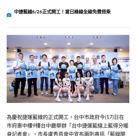
中捷藍線6/26正式開工！當日綠線全線免費搭乘
為慶祝捷運藍線的正式開工，台中市政府今(17)日在
市府惠中樓9樓台中廳舉辦「台中捷運藍線上藍得分暖
身記者會」，市長盧秀燕會中宣布兩則喜訊「藍線開