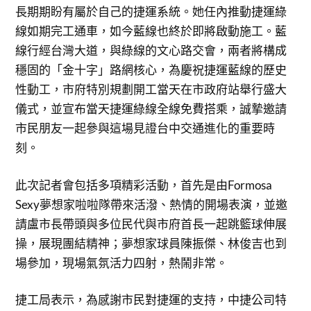
長期期盼有屬於自己的捷運系統。她任內推動捷運綠
線如期完工通車，如今藍線也終於即將啟動施工。藍
線行經台灣大道，與綠線的文心路交會，兩者將構成
穩固的「金十字」路網核心，為慶祝捷運藍線的歷史
性動工，市府特別規劃開工當天在市政府站舉行盛大
儀式，並宣布當天捷運綠線全線免費搭乘，誠摯邀請
市民朋友一起參與這場見證台中交通進化的重要時
刻。
此次記者會包括多項精彩活動，首先是由Formosa
Sexy夢想家啦啦隊帶來活潑、熱情的開場表演，並邀
請盧市長帶頭與多位民代與市府首長一起跳籃球伸展
操，展現團結精神；夢想家球員陳振傑、林俊吉也到
場參加，現場氣氛活力四射，熱鬧非常。
捷工局表示，為感謝市民對捷運的支持，中捷公司特