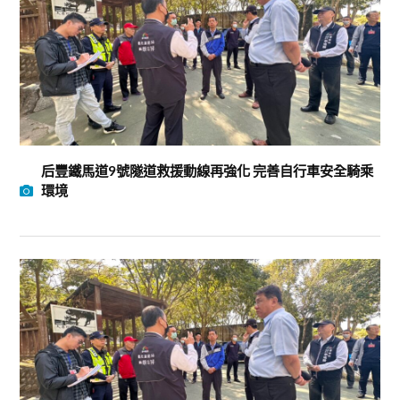
后豐鐵馬道9號隧道救援動線再強化 完善自行車安全騎乘
環境