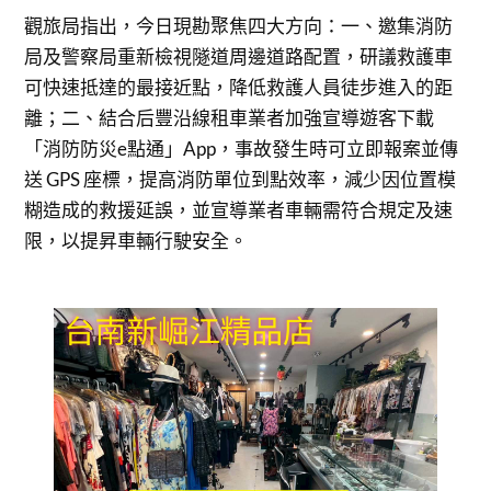
觀旅局指出，今日現勘聚焦四大方向：一、邀集消防
局及警察局重新檢視隧道周邊道路配置，研議救護車
可快速抵達的最接近點，降低救護人員徒步進入的距
離；二、結合后豐沿線租車業者加強宣導遊客下載
「消防防災e點通」App，事故發生時可立即報案並傳
送 GPS 座標，提高消防單位到點效率，減少因位置模
糊造成的救援延誤，並宣導業者車輛需符合規定及速
限，以提昇車輛行駛安全。