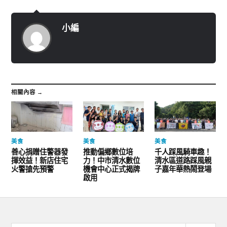
小編
相關內容 →
美食
美食
美食
善心捐贈住警器發
推動偏鄉數位培
千人踩風騎車趣！
揮效益！新店住宅
力！中市清水數位
清水區道路踩風親
火警搶先預警
機會中心正式揭牌
子嘉年華熱鬧登場
啟用