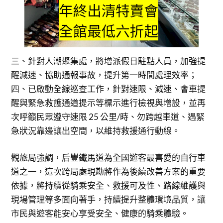
三、針對人潮聚集處，將增派假日駐點人員，加強提
醒減速、協助通報事故，提升第一時間處理效率；
四、已啟動全線巡查工作，針對速限、減速、會車提
醒與緊急救護通道提示等標示進行檢視與增設，並再
次呼籲民眾遵守速限 25 公里/時、勿跨越車道、遇緊
急狀況靠邊讓出空間，以維持救援通行動線。
觀旅局強調，后豐鐵馬道為全國遊客最喜愛的自行車
道之一，這次跨局處現勘將作為後續改善方案的重要
依據，將持續從騎乘安全、救援可及性、路線維護與
現場管理等多面向著手，持續提升整體環境品質，讓
市民與遊客能安心享受安全、健康的騎乘體驗。