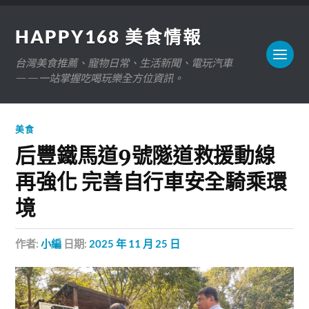
HAPPY168 美食情報
台灣美食推薦、寵物日常、生活新聞、電玩汽車
——一站掌握吃喝玩樂全方位資訊。
美食
后豐鐵馬道9號隧道救援動線
再強化 完善自行車安全騎乘環
境
作者:
小編
日期:
2025 年 11 月 25 日