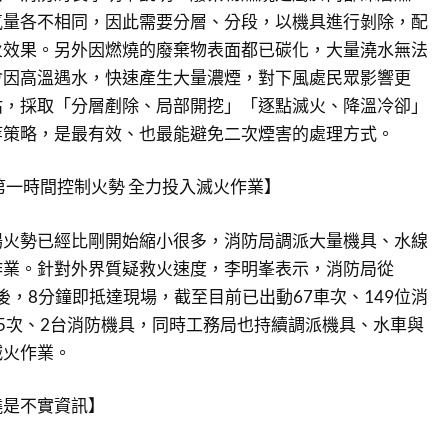
氧量各不相同，因此需要分層、分段，以機具進行剝除，配
火效果。另外因燃燒的廢棄物表面都已碳化，大量澆水無法
會因高溫遇水，快速產生大量濃煙，對下風處民眾影響更
估，採取「分層剷除、局部開挖」「逐點滅火、降溫冷卻」
等策略，是最有效、也最能避免二次煙害的處理方式。
第一時間控制火勢 全力投入滅火作業】
場火勢已經比剛開始縮小很多，消防局調派大量機具、水線
作業。針對外界質疑救火速度，李明峯表示，消防局從
獲報案後，8分鐘即抵達現場，截至目前已出動67車次、149位消
5次、2台消防機具，同時工務局也持續調派機具、水車與
滅火作業。
燒是不實資訊】