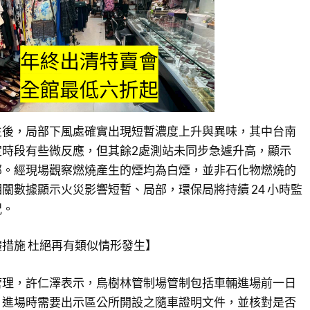
生後，局部下風處確實出現短暫濃度上升與異味，其中台南
定時段有些微反應，但其餘2處測站未同步急遽升高，顯示
部。經現場觀察燃燒產生的煙均為白煙，並非石化物燃燒的
關數據顯示火災影響短暫、局部，環保局將持續 24 小時監
況。
措施 杜絕再有類似情形發生】
管理，許仁澤表示，烏樹林管制場管制包括車輛進場前一日
，進場時需要出示區公所開設之隨車證明文件，並核對是否