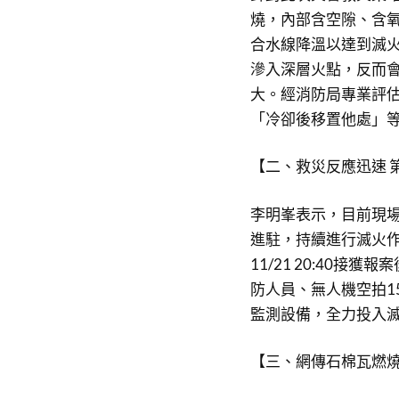
燒，內部含空隙、含
合水線降溫以達到滅
滲入深層火點，反而
大。經消防局專業評
「冷卻後移置他處」
【二、救災反應迅速 
李明峯表示，目前現
進駐，持續進行滅火
11/21 20:40接
防人員、無人機空拍1
監測設備，全力投入
【三、網傳石棉瓦燃