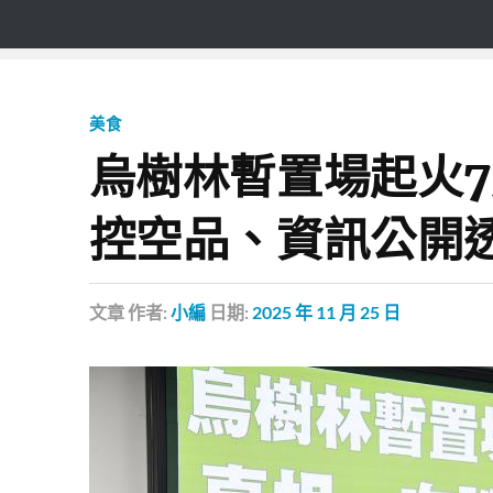
美食
烏樹林暫置場起火7
控空品、資訊公開
文章
作者:
小編
日期:
2025 年 11 月 25 日