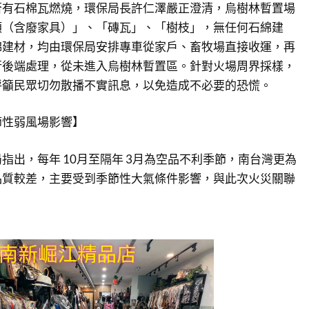
否有石棉瓦燃燒，環保局長許仁澤嚴正澄清，烏樹林暫置場
類（含廢家具）」、「磚瓦」、「樹枝」，無任何石綿建
綿建材，均由環保局安排專車從家戶、畜牧場直接收運，再
行後端處理，從未進入烏樹林暫置區。針對火場周界採樣，
呼籲民眾切勿散播不實訊息，以免造成不必要的恐慌。
節性弱風場影響】
指出，每年 10月至隔年 3月為空品不利季節，南台灣更為
品質較差，主要受到季節性大氣條件影響，與此次火災關聯