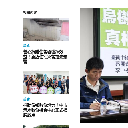
相關內容 →
美食
善心捐贈住警器發揮效
益！新店住宅火警搶先預
警
美食
推動偏鄉數位培力！中市
清水數位機會中心正式揭
牌啟用