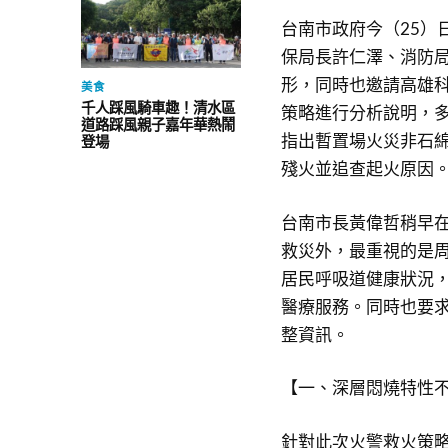
台南市政府今（25）
保局長許仁澤、消防
形，同時也邀請高雄
美食
千人踩風騎車趣！清水區
策略進行分析說明，
道路踩風親子嘉年華熱鬧
指出暫置場火災非石
登場
殘火並追查起火原因
台南市長黃偉哲稍早
救災外，最重視的是
居民呼吸道健康狀況
醫療服務。同時也要
整資訊。
【一、深層悶燒特性
針對此次火警救火策