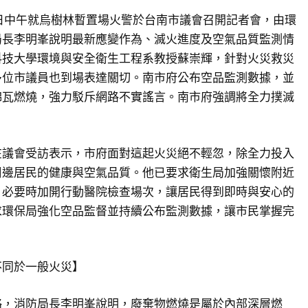
日中午就烏樹林暫置場火警於台南市議會召開記者會，由環
局長李明峯說明最新應變作為、滅火進度及空氣品質監測情
科技大學環境與安全衛生工程系教授蘇崇輝，針對火災救災
多位市議員也到場表達關切。南市府公布空品監測數據，並
綿瓦燃燒，強力駁斥網路不實謠言。南市府強調將全力撲滅
。
在議會受訪表示，市府面對這起火災絕不輕忽，除全力投入
周邊居民的健康與空氣品質。他已要求衛生局加強關懷附近
，必要時加開行動醫院檢查場次，讓居民得到即時與安心的
求環保局強化空品監督並持續公布監測數據，讓市民掌握完
不同於一般火災】
略，消防局長李明峯說明，廢棄物燃燒是屬於內部深層燃