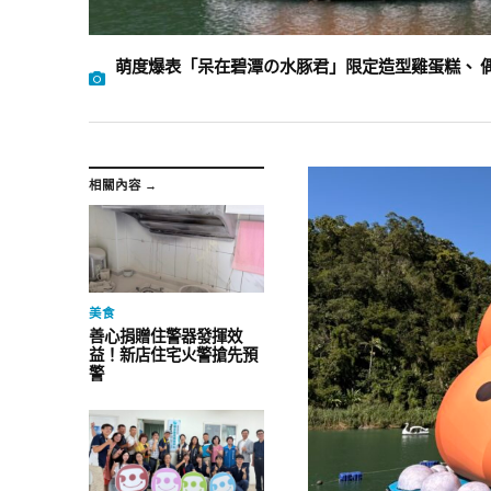
萌度爆表「呆在碧潭の水豚君」限定造型雞蛋糕、 
相關內容 →
美食
善心捐贈住警器發揮效
益！新店住宅火警搶先預
警