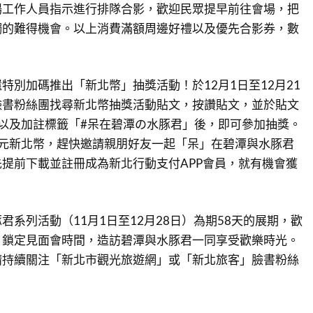
場工作人員指示進行排隊合影，歡迎民眾提早前往會場，把
觸的難得機會。以上消費滿額周邊好禮以及優先合影券，數
特別加碼推出「新北幣」抽獎活動！於12月1日至12月21
臉書粉絲團找尋新北幣抽獎活動貼文，按讚貼文，並於貼文
以及加註標籤「#呆在碧潭の水豚君」後，即可參加抽獎。
萬元新北幣，趕快邀請親朋好友一起「呆」在碧潭與水豚君
提前下載並註冊成為新北行動支付APP會員，就有機會獲
君系列活動（11月1日至12月28日）為期58天的展期，歡
，鎖定見面會時間，造訪碧潭與水豚君一同享受歡樂時光。
請持續關注「新北市觀光旅遊網」或「新北旅客」臉書粉絲