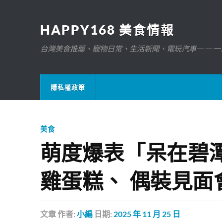
HAPPY168 美食情報
台灣美食推薦、寵物日常、生活新聞、電玩汽車——一
隱私權政策
美食
萌度爆表「呆在碧
雞蛋糕、 偶裝見面
文章
作者:
小編
日期:
2025 年 11 月 25 日