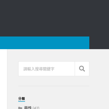
分類
兩性
(42)