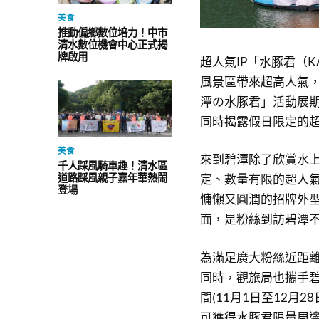
美食
推動偏鄉數位培力！中市
清水數位機會中心正式揭
牌啟用
超人氣IP「水豚君（K
風景區帶來超高人氣
潭の水豚君」活動展期
同時揭露假日限定的
美食
來到碧潭除了欣賞水上
千人踩風騎車趣！清水區
道路踩風親子嘉年華熱鬧
定、數量有限的超人
登場
慵懶又圓潤的招牌外
面，是粉絲到訪碧潭
為滿足廣大粉絲近距離
同時，觀旅局也攜手
間(11月1日至12月
可獲得水豚君限量周