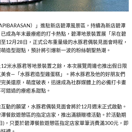
APIBARASAN）」進駐新店碧潭風景區，持續為新店碧潭
，已成為年末最療癒的打卡熱點，碧潭地景裝置展「呆在碧
至12月28日，正式公布重量級的水豚君偶裝見面會時程，
超萌造型甜點，預計將引爆新一波的粉絲朝聖熱潮。
12米水豚君等地景裝置之餘，本次展覽周邊也推出假日限
氣美食—「水豚君造型雞蛋糕」。將水豚君及他的好朋友們
型完美還原，萌度破表，迅速成為社群媒體上的必備打卡畫
不可錯過的療癒系甜點。
互動的願望，水豚君偶裝見面會將於12月週末正式啟動。
碧潭餐飲遊憩區的指定店家，推出滿額贈禮活動。於活動期
28日)，只要於碧潭餐飲遊憩區指定店家單筆消費滿300元，即
邊好禮。