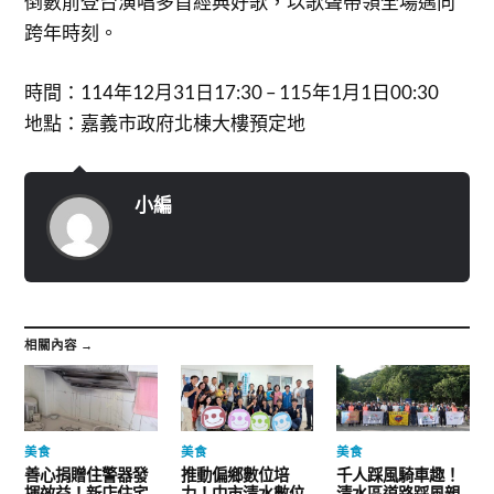
倒數前登台演唱多首經典好歌，以歌聲帶領全場邁向
跨年時刻。
時間：114年12月31日17:30 – 115年1月1日00:30
地點：嘉義市政府北棟大樓預定地
小編
相關內容 →
美食
美食
美食
善心捐贈住警器發
推動偏鄉數位培
千人踩風騎車趣！
揮效益！新店住宅
力！中市清水數位
清水區道路踩風親