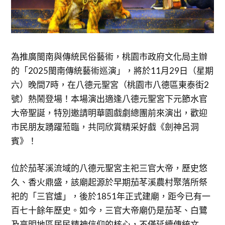
為推廣閩南與傳統民俗藝術，桃園市政府文化局主辦
的「2025閩南傳統藝術巡演」，將於11月29日（星期
六）晚間7時，在八德元聖宮（桃園市八德區東泰街2
號）熱鬧登場！本場演出適逢八德元聖宮下元節水官
大帝聖誕，特別邀請明華園戲劇總團前來演出，歡迎
市民朋友踴躍蒞臨，共同欣賞精采好戲《劍神呂洞
賓》！
位於茄苳溪流域的八德元聖宮主祀三官大帝，歷史悠
久、香火鼎盛，該廟起源於早期茄苳溪農村聚落所祭
祀的「三官爐」，後於1851年正式建廟，距今已有一
百七十餘年歷史。如今，三官大帝廟仍是茄苳、白鷺
及高明地區居民精神信仰的核心，不僅延續傳統文