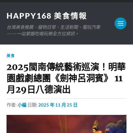
HAPPY168 美食情報
台灣美食推薦、寵物日常、生活新聞、電玩汽車
——一站掌握吃喝玩樂全方位資訊。
美食
2025閩南傳統藝術巡演！明華
園戲劇總團《劍神呂洞賓》 11
月29日八德演出
作者:
小編
日期:
2025 年 11 月 25 日