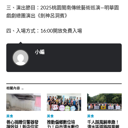
三、演出節目：2025桃園閩南傳統藝術巡演—明華園
戲劇總團演出《劍神呂洞賓》
四、入場方式：16:00開放免費入場
小編
相關內容 →
美食
美食
美食
善心捐贈住警器發
推動偏鄉數位培
千人踩風騎車趣！
揮效益！新店住宅
力！中市清水數位
清水區道路踩風親