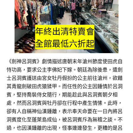
《劍神呂洞賓》劇情描述唐朝末年滄州節度使田虎自
恃功高，要求公主李佛妃下嫁。朝廷為除後患，遣劍
士呂洞賓護送由宮女牡丹假扮的公主前往滄州，欲藉
其青龍劍破田虎猿猱甲。而任性的公主因鍾情於呂洞
賓，堅持喬裝侍女隨行，期能趁此與呂洞賓朝夕相
處，然而呂洞賓與牡丹卻在行程中產生情愫。此時，
卻有人自稱神仙漢鍾離，表示奉天命要在一日內將呂
洞賓度化至蓬萊島成仙，被呂洞賓斥為無稽之談。不
過，也因漢鍾離的出現，怪事連連發生，更糟的是呂