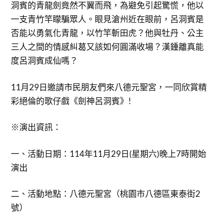
洞賓的青龍劍竟然不翼而飛，為避免引起驚慌，他以
一支青竹竿矇騙眾人。眼見滄州近在眼前，呂洞賓是
否能以勇氣化青龍，以竹竿斬田虎？他與牡丹、公主
三人之間的情感糾葛又該如何圓滿收場？漢鍾離真能
度呂洞賓成仙嗎？
11月29日邀請市民朋友們來八德元聖宮，一同欣賞精
彩絕倫的歌仔戲《劍神呂洞賓》!
※演出資訊：
一、活動日期：114年11月29日(星期六)晚上7時開始
演出
二、活動地點：八德元聖宮（桃園市八德區東泰街2
號）