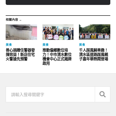
相關內容 →
美食
美食
美食
善心捐贈住警器發
推動偏鄉數位培
千人踩風騎車趣！
揮效益！新店住宅
力！中市清水數位
清水區道路踩風親
火警搶先預警
機會中心正式揭牌
子嘉年華熱鬧登場
啟用