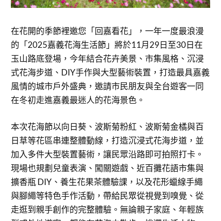
在花開的季節裡邀您「回嘉看花」，一年一度最浪漫
的「2025嘉義花海生活節」將於11月29日至30日在
玉山路底登場，今年結合花卉美景、市集風格、沉浸
式花海步道、DIY手作與大型藝術裝置，打造最具嘉義
風情的城市戶外盛典，邀請市民朋友與全台遊客一同
在冬初走進嘉義最迷人的花海景色。
本次花海節以向日葵、波斯菊粉紅、波斯菊金橘與百
日草等花區串連整體動線，打造沉浸式花海步道，並
加入多件大型裝置藝術，讓民眾沿路即可拍照打卡。
現場也規劃兒童表演、闖關遊戲、近百攤花語市集與
擴香瓶 DIY、養生花果茶體驗課，以及花形蠟線手繩
與腳繩等特色手作活動，帶給民眾從視覺到嗅覺、從
走逛到親手創作的完整體驗。無論親子家庭、年輕族