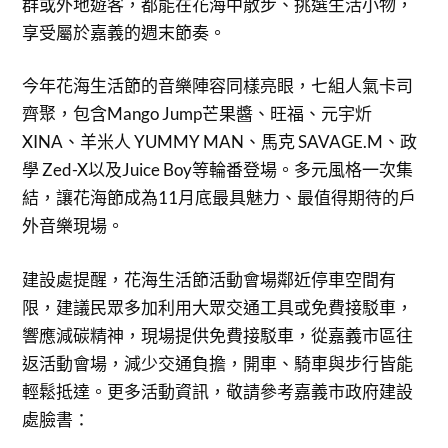
群或外地遊客，都能在花海中散步、挑選生活小物，
享受屬於嘉義的週末節奏。
今年花海生活節的音樂陣容同樣亮眼，七組人氣卡司
齊聚，包含Mango Jump芒果醬、旺福、元宇炘
XINA、羊米人 YUMMY MAN、馬克 SAVAGE.M、政
學 Zed-X以及Juice Boy等輪番登場。多元風格一次集
結，讓花海節成為11月底最具魅力、最值得期待的戶
外音樂現場。
建設處提醒，花海生活節活動會場鄰近停車空間有
限，建議民眾多加利用大眾交通工具或免費接駁車，
響應減碳精神，現場提供免費接駁車，從嘉義市區往
返活動會場，減少交通負擔，開車、騎車與步行皆能
輕鬆抵達。更多活動資訊，敬請參考嘉義市政府建設
處臉書：