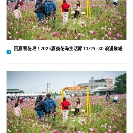
回嘉看花吧！2025嘉義花海生活節 11/29–30 浪漫登場