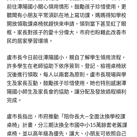
前往潭陽國小關心領用情形，鼓勵孩子珍惜使用，更
聽聞有小朋友平常須趴在地上寫功課，媽媽得知學校
開放領取課桌椅就趕快來申請，領到當下甚至紅了眼
框。家長對孩子的愛十分偉大，市府也盼藉此改善市
民的居家學習環境。
盧市長今日前往潭陽國小，親自了解學生領用流程，
許多學生在老師協助下依序簽到、登記、檢視桌椅狀
況後進行領取，每人以兩套為原則。盧市長現場與學
生及家長互動，鼓勵孩子珍惜使用，她也特別感謝潭
陽國小師生及家長會的協助，讓分配及發放過程順利
完成。
盧市長指出，市府推動「陪你長大—全面汰換學校課
桌椅」計畫，分三期汰換全市國中小15萬餘套老舊課
桌椅，並以高年級為優先，讓大、小朋友可依照自己