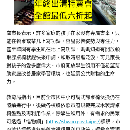
盧市長表示，許多家庭的孩子在家沒有專屬書桌，只
能在餐桌或茶几上寫功課，容易影響姿勢與專注力，
甚至聽聞有學生趴在地上寫功課，媽媽知道有開放領
取課桌椅就趕快來申請，領取時眼眶泛淚，可見家長
對孩子的愛多麼偉大。市府開放學生領用不僅希望幫
助家庭改善居家學習環境，也延續公共財物的生命
力。
教育局指出，目前全市國中小可調式課桌椅汰換仍在
陸續進行中，後續各校將依照市府規範完成木製課桌
椅盤點及再利用作業。除學生領用外，有需求的民眾
可透過「惜物網」(
https://shwoo.gov.taipei/
)標購，市
府將持續督導各校落實循環再利用政策，讓教育資源