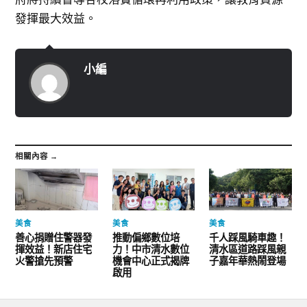
發揮最大效益。
小編
相關內容 →
美食
美食
美食
善心捐贈住警器發
推動偏鄉數位培
千人踩風騎車趣！
揮效益！新店住宅
力！中市清水數位
清水區道路踩風親
火警搶先預警
機會中心正式揭牌
子嘉年華熱鬧登場
啟用