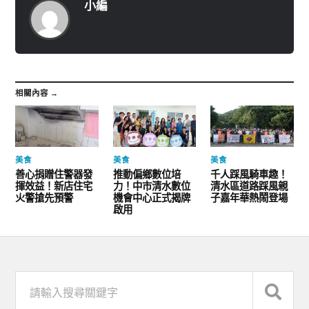
小編
相關內容 →
美食
美食
美食
善心捐贈住警器發
推動偏鄉數位培
千人踩風騎車趣！
揮效益！新店住宅
力！中市清水數位
清水區道路踩風親
火警搶先預警
機會中心正式揭牌
子嘉年華熱鬧登場
啟用