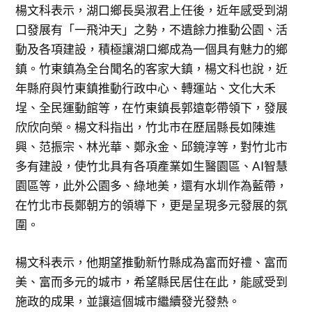
楊文科表示，湖口鄉長吳淑君上任後，近年感受到湖
口發展有「一飛沖天」之勢，不遺餘力推動公園、活
動及各項建設，積極讓湖口鄉成為一個具有魅力的鄉
鎮。竹東鎮為全台聞名的客家大鎮，楊文科也說，近
年縣府與竹東鎮推動行政中心、轉運站、文化大禾
埕、全民運動館等，在竹東鎮長郭遠彰帶領下，發展
欣欣向榮。楊文科指出，竹北市在歷屆縣長如陳進
興、范振宗、林光華、鄭永金、邱鏡淳等，對竹北市
多有建設，使竹北具有各項產業如生醫園區、AI智慧
園區等，此外公園多、綠地美，還有水圳作為藍帶，
在竹北市長鄭朝方的領導下，更是呈現多元發展的氛
圍。
楊文科表示，他期望推動新竹縣成為富而好禮、富而
美、富而多元的城市，希望縣民居住在此，能感受到
施政的成果，並讓這個城市繼續發光發熱。