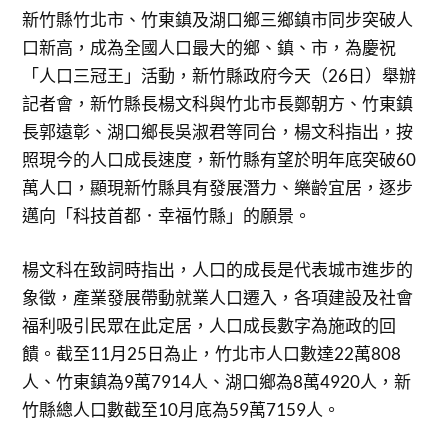
新竹縣竹北市、竹東鎮及湖口鄉三鄉鎮市同步突破人
口新高，成為全國人口最大的鄉、鎮、市，為慶祝
「人口三冠王」活動，新竹縣政府今天（26日）舉辦
記者會，新竹縣長楊文科與竹北市長鄭朝方、竹東鎮
長郭遠彰、湖口鄉長吳淑君等同台，楊文科指出，按
照現今的人口成長速度，新竹縣有望於明年底突破60
萬人口，顯現新竹縣具有發展潛力、樂齡宜居，逐步
邁向「科技首都．幸福竹縣」的願景。
楊文科在致詞時指出，人口的成長是代表城市進步的
象徵，產業發展帶動就業人口遷入，各項建設及社會
福利吸引民眾在此定居，人口成長數字為施政的回
饋。截至11月25日為止，竹北市人口數達22萬808
人、竹東鎮為9萬7914人、湖口鄉為8萬4920人，新
竹縣總人口數截至10月底為59萬7159人。