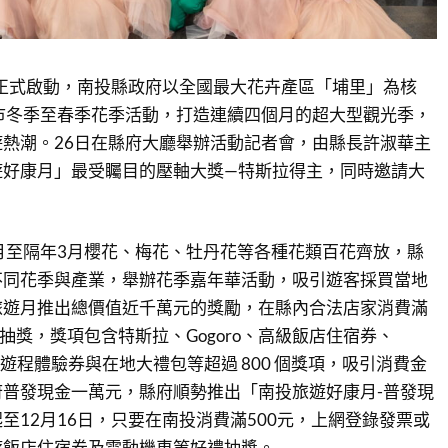
華正式啟動，南投縣政府以全國最大花卉產區「埔里」為核
市冬季至春季花季活動，打造連續四個月的超大型觀光季，
熱潮。26日在縣府大廳舉辦活動記者會，由縣長許淑華主
遊好康月」最受矚目的壓軸大獎—特斯拉得主，同時邀請大
月至隔年3月櫻花、梅花、牡丹花等各種花類百花齊放，縣
不同花季與產業，舉辦花季嘉年華活動，吸引遊客採買當地
旅遊月推出總價值近千萬元的獎勵，在縣內合法店家消費滿
抽獎，獎項包含特斯拉、Gogoro、高級飯店住宿券、
h、南投遊程體驗券與在地大禮包等超過 800 個獎項，吸引消費金
普發現金一萬元，縣府順勢推出「南投旅遊好康月-普發現
至12月16日，只要在南投消費滿500元，上網登錄發票或
遊飯店住宿券及電動機車等好禮抽獎。