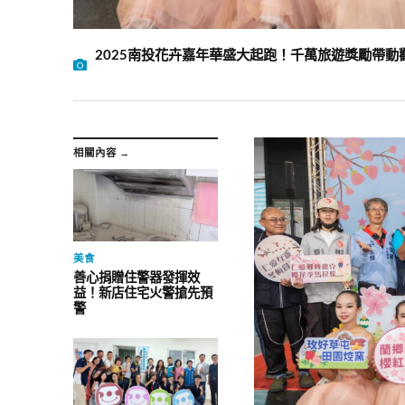
2025南投花卉嘉年華盛大起跑！千萬旅遊獎勵帶動
相關內容 →
美食
善心捐贈住警器發揮效
益！新店住宅火警搶先預
警