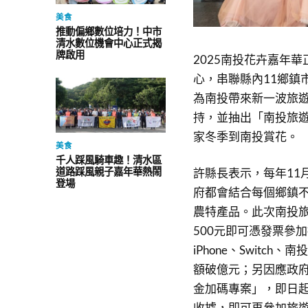
美食
推動偏鄉數位培力！中市
清水數位機會中心正式揭
牌啟用
2025南投花卉嘉年
心，串聯縣內11鄉鎮
為南投帶來新一波旅遊
持，並抽出「南投旅
家冬季到南投賞花。
美食
千人踩風騎車趣！清水區
道路踩風親子嘉年華熱鬧
許縣長表示，每年11
登場
府都會結合每個鄉鎮
農特產品。此次南投
500元即可憑發票參加
iPhone、Switc
額破億元；另因應政府
金加碼專案」，即日起
收據，即可再參加旅