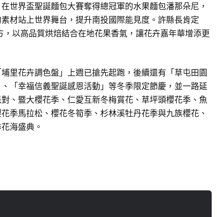
月在世界盃聖誕麵包大賽奪得總冠軍的水果麵包潘那朵尼，
的素材站上世界舞台，提升南投國際能見度。許縣長肯定
投入地方，以高品質烘焙結合在地花果香氣，讓花卉嘉年華增添更
「埔里花卉調色盤」上週已搶先起跑，後續還有「草屯田園
」、「幸福信義聖誕感恩活動」等冬季限定節慶，並一路延
派對、暨大櫻花季、仁愛互新冬梅賞花、草坪頭櫻花季、魚
櫻花季馬拉松、櫻花冬筍季、杉林溪牡丹花季與九族櫻花、
季花海盛典。