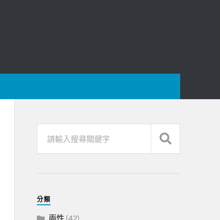
分類
兩性
(42)