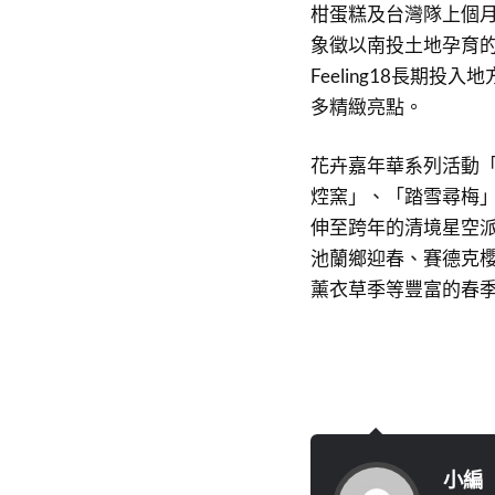
柑蛋糕及台灣隊上個
象徵以南投土地孕育
Feeling18長期
多精緻亮點。
花卉嘉年華系列活動
焢窯」、「踏雪尋梅
伸至跨年的清境星空
池蘭鄉迎春、賽德克
薰衣草季等豐富的春
小編