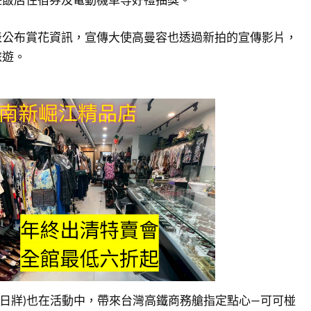
表公布賞花資訊，宣傳大使高曼容也透過新拍的宣傳影片，
旅遊。
人茆晉(日牂)也在活動中，帶來台灣高鐵商務艙指定點心—可可椪