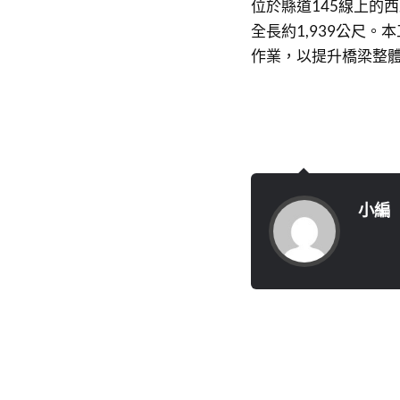
位於縣道145線上的
全長約1,939公尺
作業，以提升橋梁整
小編