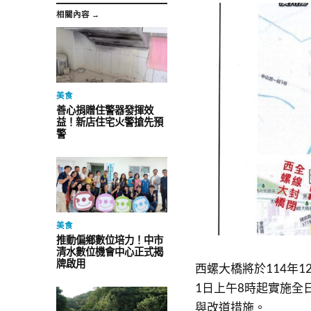
相關內容 →
美食
善心捐贈住警器發揮效
益！新店住宅火警搶先預
警
美食
推動偏鄉數位培力！中市
清水數位機會中心正式揭
牌啟用
西螺大橋將於114年1
1日上午8時起實施全
與改道措施。