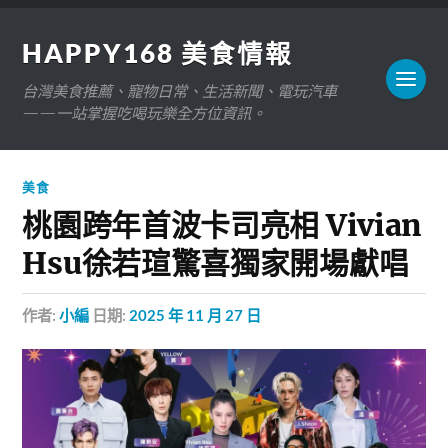
HAPPY168 美食情報
台灣美食推薦、寵物日常、生活新聞、電玩汽車
——一站掌握吃喝玩樂全方位資訊。
美食
️桃園跨年首波卡司亮相 Vivian
Hsu徐若瑄驚喜獨家開場獻唱
作者:
小編
日期:
2025 年 11 月 27 日