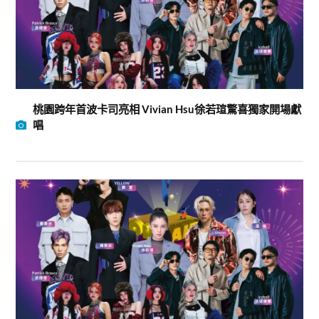
️桃園跨年首波卡司亮相 Vivian Hsu徐若瑄驚喜獨家開場獻
唱