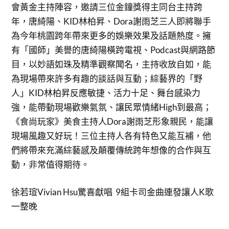
會黃金主持陣容，邀請三位金鐘獎得主同台主持跨
年，唐綺陽、KID林柏昇、Dora謝雨芝三人即將聯手
為今年桃園跨年帶來更多的娛樂效果及話題熱度。擁
有「國師」美譽的唐綺陽橫跨電視、Podcast與網路節
目，以妙語如珠及精準觀察聞名，主持收放自如，能
為現場帶來許多有趣的談話與互動；綜藝界的「野
人」KID林柏昇反應敏捷、活力十足、舞台感染力
強，能帶動現場歡樂氣氛、讓民眾情緒High到最高；
《食尚玩家》美食主持人Dora謝雨芝形象親民，能讓
現場風趣又好玩！三位主持人各有特色又能互補，他
們將帶來充滿綜藝感及顛覆傳統跨年想像的合作與互
動，非常值得期待。
徐若瑄Vivian Hsu驚喜獻唱 9組卡司金曲連發讓人K歌
一整晚