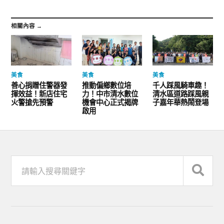
相關內容 →
美食
美食
美食
善心捐贈住警器發
推動偏鄉數位培
千人踩風騎車趣！
揮效益！新店住宅
力！中市清水數位
清水區道路踩風親
火警搶先預警
機會中心正式揭牌
子嘉年華熱鬧登場
啟用