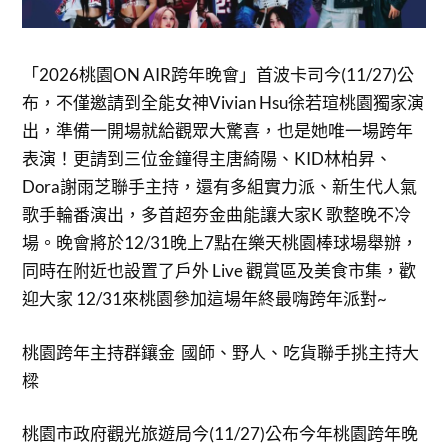
「2026桃園ON AIR跨年晚會」首波卡司今(11/27)公
布，不僅邀請到全能女神Vivian Hsu徐若瑄桃園獨家演
出，準備一開場就給觀眾大驚喜，也是她唯一場跨年
表演！更請到三位金鐘得主唐綺陽、KID林柏昇、
Dora謝雨芝聯手主持，還有多組實力派、新生代人氣
歌手輪番演出，多首超夯金曲能讓大家K 歌整晚不冷
場。晚會將於12/31晚上7點在樂天桃園棒球場舉辦，
同時在附近也設置了戶外 Live 觀賞區及美食市集，歡
迎大家 12/31來桃園參加這場年終最嗨跨年派對~
桃園跨年主持群鑲金 國師、野人、吃貨聯手挑主持大
樑
桃園市政府觀光旅遊局今(11/27)公布今年桃園跨年晚