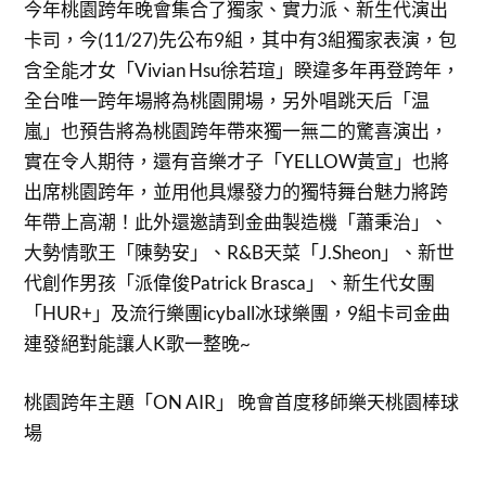
今年桃園跨年晚會集合了獨家、實力派、新生代演出
卡司，今(11/27)先公布9組，其中有3組獨家表演，包
含全能才女「Vivian Hsu徐若瑄」睽違多年再登跨年，
全台唯一跨年場將為桃園開場，另外唱跳天后「温
嵐」也預告將為桃園跨年帶來獨一無二的驚喜演出，
實在令人期待，還有音樂才子「YELLOW黃宣」也將
出席桃園跨年，並用他具爆發力的獨特舞台魅力將跨
年帶上高潮！此外還邀請到金曲製造機「蕭秉治」、
大勢情歌王「陳勢安」、R&B天菜「J.Sheon」、新世
代創作男孩「派偉俊Patrick Brasca」、新生代女團
「HUR+」及流行樂團icyball冰球樂團，9組卡司金曲
連發絕對能讓人K歌一整晚~
桃園跨年主題「ON AIR」 晚會首度移師樂天桃園棒球
場