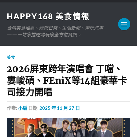
HAPPY168 美食情報
台灣美食推薦、寵物日常、生活新聞、電玩汽車
——一站掌握吃喝玩樂全方位資訊。
美食
2026屏東跨年演唱會 丁噹、
婁峻碩、FEniX等14組豪華卡
司接力開唱
作者:
小編
日期:
2025 年 11 月 27 日