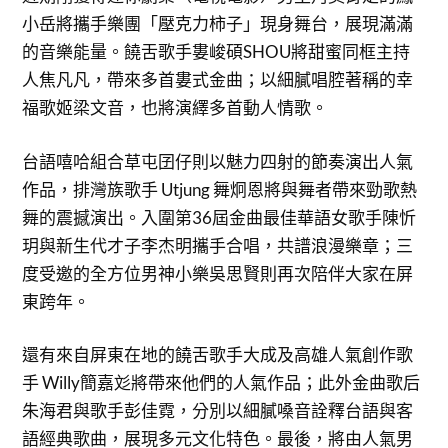
小岳將攜手樂團「壓克力柿子」現身舞台，展現滿滿
的音樂能量。饒舌歌手婁峻碩SHOU將甜蜜同框主持
人焦凡凡，帶來多首婁式金曲；以細膩唱腔著稱的幸
福歌姬梁文音，也將演繹多首動人情歌。
台語嘻哈組合草屯囝仔則以魅力四射的節奏演出人氣
作品，排灣族歌手 Utjung 舞炯恩將與舞者帶來勁歌熱
舞的震撼演出。入圍第36屆金曲最佳華語女歌手陳忻
玥與新生代才子李杰明攜手合唱，共譜浪漫樂章；三
度受邀的全方位男神小樂吳思賢則再次陪伴大家在屏
東跨年。
還有來自屏東在地的饒舌歌手大成及高雄人氣創作歌
手 Willy簡嘉彣將帶來他們的人氣作品；此外金曲歌后
朱海君與歌手彭佳霓，分別以細膩嗓音詮釋台語與客
語經典歌曲，展現多元文化特色。最後，將由人氣男