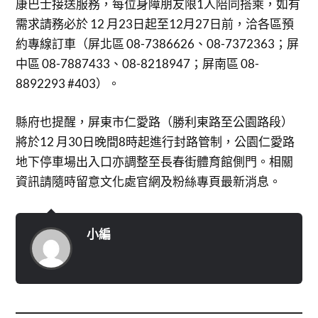
康巴士接送服務，每位身障朋友限1人陪同搭乘，如有
需求請務必於 12 月23日起至12月27日前，洽各區預
約專線訂車（屏北區 08-7386626、08-7372363；屏
中區 08-7887433、08-8218947；屏南區 08-
8892293 #403）。
縣府也提醒，屏東市仁愛路（勝利東路至公園路段）
將於12 月30日晚間8時起進行封路管制，公園仁愛路
地下停車場出入口亦調整至長春街體育館側門。相關
資訊請隨時留意文化處官網及粉絲專頁最新消息。
小編