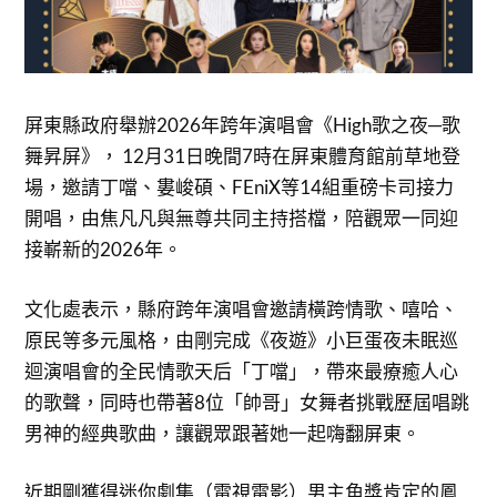
屏東縣政府舉辦2026年跨年演唱會《High歌之夜─歌
舞昇屏》， 12月31日晚間7時在屏東體育館前草地登
場，邀請丁噹、婁峻碩、FEniX等14組重磅卡司接力
開唱，由焦凡凡與無尊共同主持搭檔，陪觀眾一同迎
接嶄新的2026年。
文化處表示，縣府跨年演唱會邀請橫跨情歌、嘻哈、
原民等多元風格，由剛完成《夜遊》小巨蛋夜未眠巡
迴演唱會的全民情歌天后「丁噹」，帶來最療癒人心
的歌聲，同時也帶著8位「帥哥」女舞者挑戰歷屆唱跳
男神的經典歌曲，讓觀眾跟著她一起嗨翻屏東。
近期剛獲得迷你劇集（電視電影）男主角獎肯定的鳳