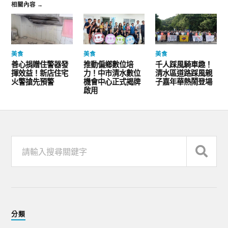
相關內容 →
美食
美食
美食
善心捐贈住警器發
推動偏鄉數位培
千人踩風騎車趣！
揮效益！新店住宅
力！中市清水數位
清水區道路踩風親
火警搶先預警
機會中心正式揭牌
子嘉年華熱鬧登場
啟用
分類