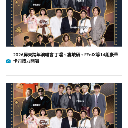
2026屏東跨年演唱會 丁噹、婁峻碩、FEniX等14組豪華
卡司接力開唱