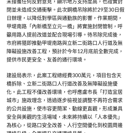
未接獲任何反對意見，顯示地方支持度高，也證實封
閉並未造成交通衝擊。此次鋼橋吊除將於29至30日假
日辦理，以降低對學區與通勤族的影響，作業期間，
甲堤南路「內新橋至立元一橋」將實施封閉管制，呼
籲用路人提前改道並配合現場引導。待吊除完成後，
市府將隨即推動甲堤南路與立新二街路口人行道及無
障礙設施改善工程，預計於今年12月底前全數完成，
提供市民更安全、友善的通行環境。
建設局表示，此案工程總經費300萬元，項目包含天
橋拆除、立新二街路口人行道改善及無障礙設施優
化。此工程不僅改善環境，也呼應盧市長「打造宜居
城市」施政理念，透過逐步檢視並調整不再符合需求
的公共設施，使市容更簡潔、動線更直觀，形成兼具
安全與美觀的生活場域，未來將持續以「人本優先」
為核心，從路口安全改善、人行空間優化到校園周邊