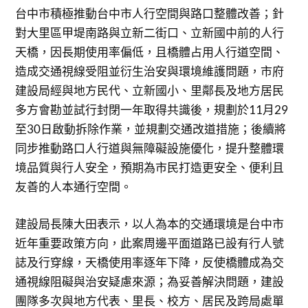
台中市積極推動台中市人行空間與路口整體改善；針
對大里區甲堤南路與立新二街口、立新國中前的人行
天橋，因長期使用率偏低，且橋體占用人行道空間、
造成交通視線受阻並衍生治安與環境維護問題，市府
建設局經與地方民代、立新國小、里鄰長及地方居民
多方會勘並試行封閉一年取得共識後，規劃於11月29
至30日啟動拆除作業，並規劃交通改道措施；後續將
同步推動路口人行道與無障礙設施優化，提升整體環
境品質與行人安全，預期為市民打造更安全、便利且
友善的人本通行空間。
建設局長陳大田表示，以人為本的交通環境是台中市
近年重要政策方向，此案周邊平面道路已設有行人號
誌及行穿線，天橋使用率逐年下降，反使橋體成為交
通視線阻礙與治安疑慮來源；為妥善解決問題，建設
團隊多次與地方代表、里長、校方、居民及跨局處單