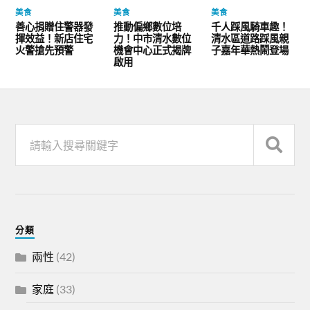
美食
美食
美食
善心捐贈住警器發
推動偏鄉數位培
千人踩風騎車趣！
揮效益！新店住宅
力！中市清水數位
清水區道路踩風親
火警搶先預警
機會中心正式揭牌
子嘉年華熱鬧登場
啟用
分類
兩性
(42)
家庭
(33)