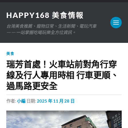
HAPPY168 美食情報
台灣美食推薦、寵物日常、生活新聞、電玩汽車
——一站掌握吃喝玩樂全方位資訊。
美食
瑞芳首處！火車站前對角行穿
線及行人專用時相 行車更順、
過馬路更安全
作者:
小編
日期:
2025 年 11 月 28 日