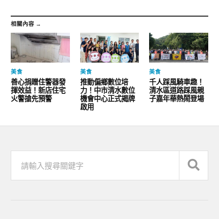
相關內容 →
美食
美食
美食
善心捐贈住警器發
推動偏鄉數位培
千人踩風騎車趣！
揮效益！新店住宅
力！中市清水數位
清水區道路踩風親
火警搶先預警
機會中心正式揭牌
子嘉年華熱鬧登場
啟用