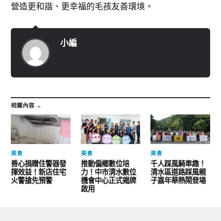
營造更和諧、更幸福的毛孩友善環境。
小編
相關內容 →
美食
美食
美食
善心捐贈住警器發
推動偏鄉數位培
千人踩風騎車趣！
揮效益！新店住宅
力！中市清水數位
清水區道路踩風親
火警搶先預警
機會中心正式揭牌
子嘉年華熱鬧登場
啟用