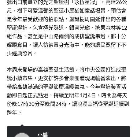
號出口前矗立的光之聖誕樹「永恆星冠」，高達26公
尺，樹下可愛溫馨的聖誕小屋猶如童話場景，預估會
是今年最受歡迎的拍照點。聖誕樹周圍延伸出的各種
聖誕燈飾，包含極光隧道、銀河光廊、糖果森林等12
組作品，甚至是中山路兩側的成排聖誕串燈，都十分
耀眼奪目，讓人彷彿置身光海中，能夠讓民眾留下不
少經典照片。
本周末登場的高雄聖誕生活節，將中央公園打造成聖
誕小鎮市集，更安排許多音樂團體現場輪番演出，將
帶給高雄滿滿的聖誕節慶溫暖氣氛。今年燈飾裝置活
動即日起正式點燈，持續至明年1月4日，時間為每天
傍晚17時30分至晚間24時，讓浪漫幸福從聖誕延續到
跨年。
小編