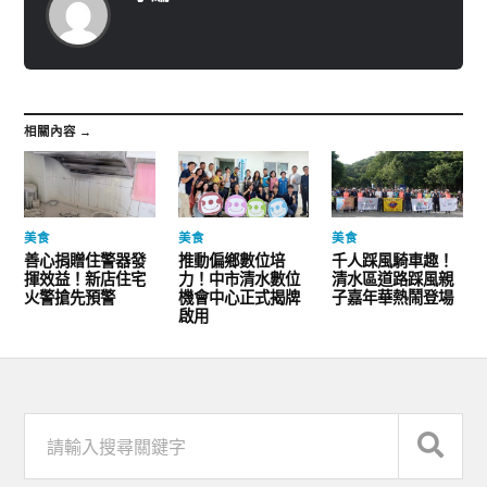
相關內容 →
美食
美食
美食
善心捐贈住警器發
推動偏鄉數位培
千人踩風騎車趣！
揮效益！新店住宅
力！中市清水數位
清水區道路踩風親
火警搶先預警
機會中心正式揭牌
子嘉年華熱鬧登場
啟用