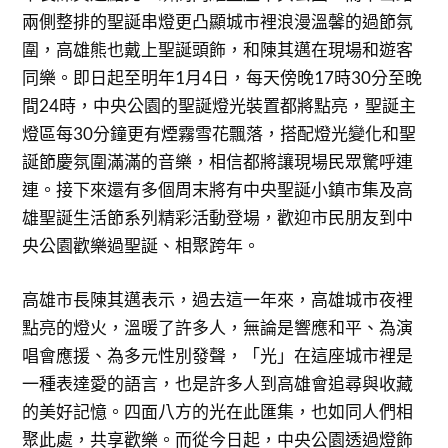
兩側整排的聖誕串燈更凸顯城市裡浪漫溫馨的過節氛
圍，高雄熊也戴上聖誕頭飾，和陳其邁在現場和遊客
同樂。即日起至明年1月4日，每天傍晚17時30分至晚
間24時，中央公園的聖誕燈光裝置都將點亮，聖誕主
燈區每30分鐘更有煙霧雪花飄落，搭配燈光變化和聖
誕節慶氛圍滿滿的音樂，相信都將讓現場民眾驚呼連
連。接下來還有多個周末將有中央聖誕小鎮市集及高
雄聖誕生活節系列精彩活動登場，歡迎市民朋友到中
央公園歡樂過聖誕、相聚跨年。
高雄市長陳其邁表示，過去這一年來，高雄城市夜裡
點亮的燈火，溫暖了許多人，無論是響應和平、為演
唱會應援、為多元性別發聲，「光」在這座城市裡是
一種表達愛的語言，也是許多人到高雄會追尋與收藏
的美好記憶。四面八方的光在此匯集，也如同人們相
聚此處，共享歡樂。而從今日起，中央公園透過燈飾