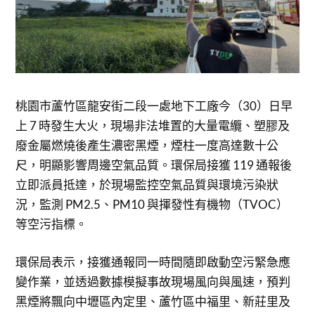
桃園市蘆竹區龍安街二段一處地下工廠今（30）日早
上 7 時發生大火，現場非法堆置的大量電纜、塑膠及
廢金屬燃燒後產生濃密黑煙，煙柱一度高達數十公
尺，明顯影響周邊空氣品質。環保局接獲 119 通報後
立即派員抵達，於現場監控空氣品質與環境污染狀
況，監測 PM2.5、PM10 與揮發性有機物（TVOC）
等空污指標。
環保局表示，接獲通報同一時間隨即啟動空污緊急應
變作業，並透過數據模擬事故現場風向與風速，預判
黑煙將飄向中壢區內定里、蘆竹區中福里、新莊里及