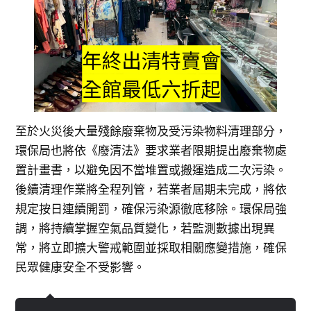
至於火災後大量殘餘廢棄物及受污染物料清理部分，
環保局也將依《廢清法》要求業者限期提出廢棄物處
置計畫書，以避免因不當堆置或搬運造成二次污染。
後續清理作業將全程列管，若業者屆期未完成，將依
規定按日連續開罰，確保污染源徹底移除。環保局強
調，將持續掌握空氣品質變化，若監測數據出現異
常，將立即擴大警戒範圍並採取相關應變措施，確保
民眾健康安全不受影響。