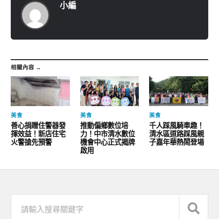
小編
相關內容 →
美食
美食
美食
善心捐贈住警器發
推動偏鄉數位培
千人踩風騎車趣！
揮效益！新店住宅
力！中市清水數位
清水區道路踩風親
火警搶先預警
機會中心正式揭牌
子嘉年華熱鬧登場
啟用