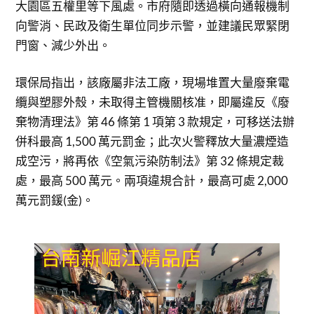
大園區五權里等下風處。市府隨即透過橫向通報機制
向警消、民政及衛生單位同步示警，並建議民眾緊閉
門窗、減少外出。
環保局指出，該廠屬非法工廠，現場堆置大量廢棄電
纜與塑膠外殼，未取得主管機關核准，即屬違反《廢
棄物清理法》第 46 條第 1 項第 3 款規定，可移送法辦
併科最高 1,500 萬元罰金；此次火警釋放大量濃煙造
成空污，將再依《空氣污染防制法》第 32 條規定裁
處，最高 500 萬元。兩項違規合計，最高可處 2,000
萬元罰鍰(金)。