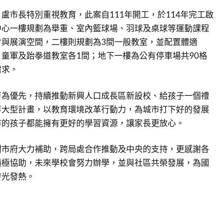
盧市長特別重視教育，此案自111年開工，於114年完工啟
中心一樓規劃為舉重、室內籃球場、羽球及桌球等運動課程
會與展演空間，二樓則規劃為3間一般教室，並配置體適
童軍及跆拳道教室各1間；地下一樓為公有停車場共90格
需求。
育為優先，持續推動新興人口成長區新設校、給孩子一個禮
等大型計畫，以教育環境改革行動力，為城市打下好的發展
市的孩子都能擁有更好的學習資源，讓家長更放心。
謝市府大力補助，跨局處合作推動及中央的支持，更感謝各
積極協助，未來學校會努力辦學，並與社區共榮發展，為國
發光發熱。