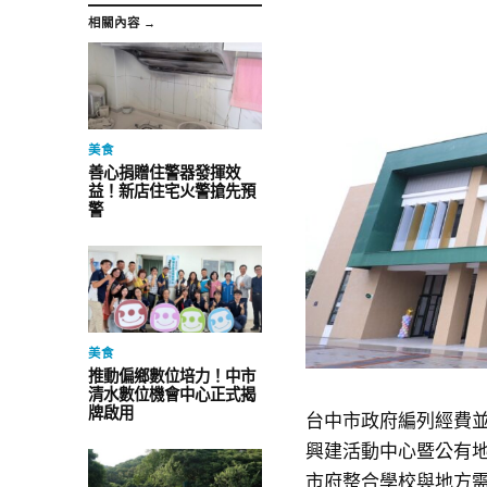
相關內容 →
美食
善心捐贈住警器發揮效
益！新店住宅火警搶先預
警
美食
推動偏鄉數位培力！中市
清水數位機會中心正式揭
牌啟用
台中市政府編列經費並
興建活動中心暨公有地
市府整合學校與地方