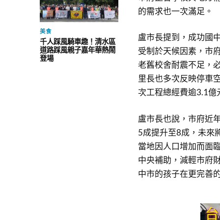
的需求也一次滿足。
美食
盧市長提到，成功國
千人踩風騎車趣！清水區
道路踩風親子嘉年華熱鬧
受制於天候因素，市
登場
老舊校舍耐震不足，
里長也多次反映停車
次工程總經費逾3.1
盧市長也說，市府近
5成提升至8成，未來
當地因人口增加而面
中央補助，減輕市府
中市的孩子在更完善