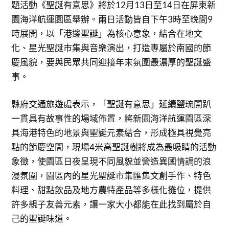
題活動《聖誕有意思》將於12月13日至14日在屏東新
園海洋航運園區舉辦。兩日活動皆自下午3時至晚間9
時展開，以「港邊聖誕」為核心意象，結合在地文
化、星光聖誕市集與音樂演出，打造專屬於南國的節
慶風貌，要與民眾共同迎接年末氛圍最濃厚的聖誕盛
事。
縣府交通旅遊處表示，「聖誕有意思」延續鹽琉開趴
一貫具有故事性的場域佈置，將新園海洋航運園區深
具海港特色的地景與聖誕元素結合，形成極具視覺亮
點的節慶空間，現場4米高聖誕樹將成為最吸睛的活動
象徵，使園區日夜呈現不同風貌並營造異國情調的浪
漫氛圍，園區內的星光聖誕市集匯集文創手作、特色
料理、甜點飲品及地方農特產品等多樣化攤位，提供
許多親子友善元素，讓一家大小都能在此找到屬於自
己的聖誕味道。