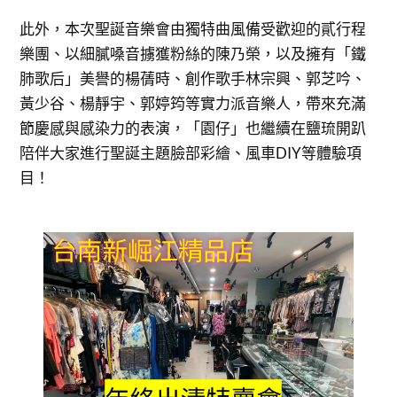
此外，本次聖誕音樂會由獨特曲風備受歡迎的貳行程
樂團、以細膩嗓音擄獲粉絲的陳乃榮，以及擁有「鐵
肺歌后」美譽的楊蒨時、創作歌手林宗興、郭芝吟、
黃少谷、楊靜宇、郭婷筠等實力派音樂人，帶來充滿
節慶感與感染力的表演，「園仔」也繼續在鹽琉開趴
陪伴大家進行聖誕主題臉部彩繪、風車DIY等體驗項
目！