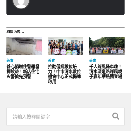
相關內容 →
美食
美食
美食
善心捐贈住警器發
推動偏鄉數位培
千人踩風騎車趣！
揮效益！新店住宅
力！中市清水數位
清水區道路踩風親
火警搶先預警
機會中心正式揭牌
子嘉年華熱鬧登場
啟用