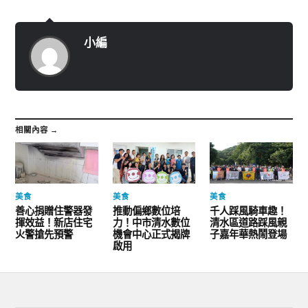
小編
相關內容 →
美食
美食
美食
善心捐贈住警器發
推動偏鄉數位培
千人踩風騎車趣！
揮效益！新店住宅
力！中市清水數位
清水區道路踩風親
火警搶先預警
機會中心正式揭牌
子嘉年華熱鬧登場
啟用