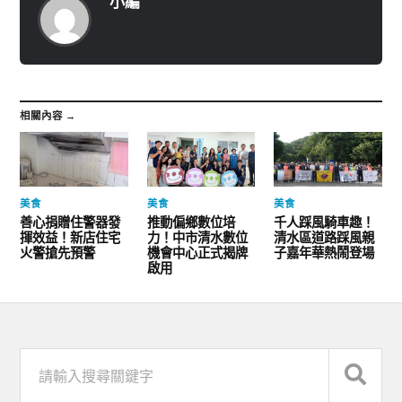
小編
相關內容 →
美食
美食
美食
善心捐贈住警器發
推動偏鄉數位培
千人踩風騎車趣！
揮效益！新店住宅
力！中市清水數位
清水區道路踩風親
火警搶先預警
機會中心正式揭牌
子嘉年華熱鬧登場
啟用