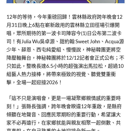
12年的等待，今年重磅回歸！雲林縣政府跨年晚會12
月31日晚上6點在嶄新啟用的雲林縣立田徑場引爆開
唱，眾所期待的第一波卡司陣容今(1)日公布第二波卡
司！有Julia Wu吳卓源、甜約翰 Sweet John、Acqua源
少年、薛恩、西屯純愛組、慢慢說，神秘韓團更將空
降壓軸舞台，神秘韓團將於12/12記者會正式公布；不
只如此，整晚長達6.5小時的超強演出馬拉松，超過10
組藝人熱力接棒，將帶來極致的視覺、聽覺雙重衝
擊，全場一起迎接2026！
「這不只是演唱會，更是一場凝聚鄉親情感的重要時
刻！」張縣長強調，跨年晚會睽違12年重啟，是縣府
傾聽在地聲音、回應民眾期盼的重要行動，希望讓大
家不必再遠行，在家鄉就能與親友相聚一起倒數、共
享喜悅，在自己熟悉的土地迎接全新一年。