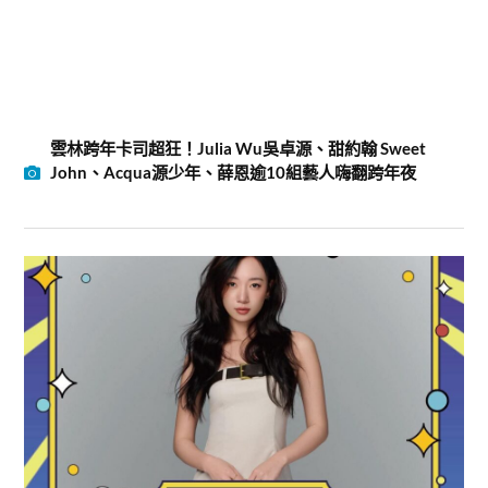
雲林跨年卡司超狂！Julia Wu吳卓源、甜約翰 Sweet
John、Acqua源少年、薛恩逾10組藝人嗨翻跨年夜