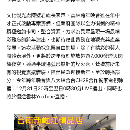
文化觀光處陳璧君處長表示，雲林跨年晚會雖在年中
才正式啟動專案籌備，但縣府團隊以全力衝刺的精神
積極邀約卡司、整合資源，力求為民眾呈現一場最精
彩難忘的跨年演出，也期待藉此帶動在地觀光與產業
發展。這次活動採免票自由進場，除了有精彩的藝人
團體表演外，更將於跨年時刻施放超過7,000發煙火閃
耀夜空，透過半環場弧形設計的煙火秀，營造前所未
有的視覺震撼體驗，陪伴民眾迎接新年。至於轉播部
分，今年跨年晚會與八大綜合台CH28合作獨家電視轉
播，12月31日20時至翌日0時30分LIVE播出，同時也
將於慢遊雲林YouTube直播。