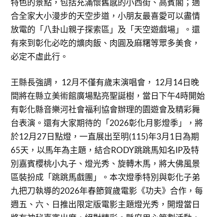
特色的景點，包括充滿懷舊感的小西街、高賓閣；適
合全家大小漫步的天空步道，小朋友最喜愛可以盡情
放電的「八卦山親子探索區」及「天空遊戲場」。還
有來到彰化必吃的爌肉飯、肉圓及麻糬等眾多美食，
必定不虛此行。
王縣長強調， 12月不僅有歲末演唱會， 12月14日晚
間將在縣立美術館廣場點亮聖誕樹，當日下午4時開始
有彰化縣音樂河社會福利協會辦理的園遊會及精彩舞
台表演。還有大家期待的「2026彰化月影燈季」，將
於12月27日點燈，一直展出至明(115)年3月1日為期
65天，以馬年為主題，結合RODY跳跳馬知名IP及特
別嘉賓櫻桃小丸子、燈光秀、旋轉木馬，將大佛風景
區裝扮成「跳跳馬戲團」。本次燈季特別與彰化子弟
九把刀執導的2026年春節賀歲電影《功夫》合作，每
週五、六、日推出限定版電影主題燈光秀，開燈當日