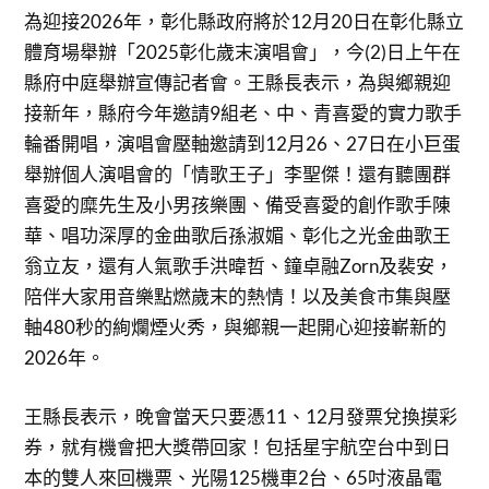
為迎接2026年，彰化縣政府將於12月20日在彰化縣立
體育場舉辦「2025彰化歲末演唱會」，今(2)日上午在
縣府中庭舉辦宣傳記者會。王縣長表示，為與鄉親迎
接新年，縣府今年邀請9組老、中、青喜愛的實力歌手
輪番開唱，演唱會壓軸邀請到12月26、27日在小巨蛋
舉辦個人演唱會的「情歌王子」李聖傑！還有聽團群
喜愛的糜先生及小男孩樂團、備受喜愛的創作歌手陳
華、唱功深厚的金曲歌后孫淑媚、彰化之光金曲歌王
翁立友，還有人氣歌手洪暐哲、鐘卓融Zorn及裴安，
陪伴大家用音樂點燃歲末的熱情！以及美食市集與壓
軸480秒的絢爛煙火秀，與鄉親一起開心迎接嶄新的
2026年。
王縣長表示，晚會當天只要憑11、12月發票兌換摸彩
券，就有機會把大獎帶回家！包括星宇航空台中到日
本的雙人來回機票、光陽125機車2台、65吋液晶電