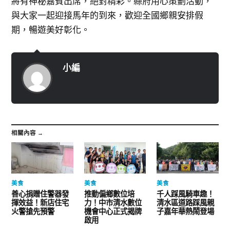
將有神秘嘉賓出席，絕對精彩。縣府用心策劃活動，
與大家一起迎接馬年的到來，歡迎全國鄉親安排假
期，暢遊美好彰化。
小編
相關內容 →
美食
美食
美食
善心捐贈住警器發
推動偏鄉數位培
千人踩風騎車趣！
揮效益！新店住宅
力！中市清水數位
清水區道路踩風親
火警搶先預警
機會中心正式揭牌
子嘉年華熱鬧登場
啟用