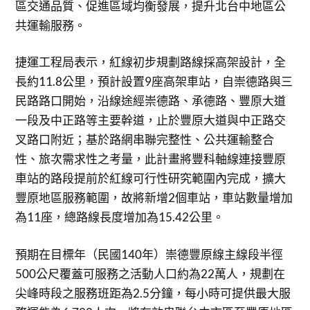
區交通品質、促進區域均衡發展，提升北台中地區公
共運輸服務。
捷運工程局表示，紅線初步規劃路線採高架設計，全
長約11.8公里，預計設置9座高架車站，自崇德路與三
民路路口開始，沿線途經崇德路、承德路、豐原大道
一段及中正路等主要幹道，止於豐原大道與中正路交
叉路口附近；基於路網串聯完整性、公共運輸整合
性、旅次需求性之考量，此計畫將豐科軸線連接豐原
車站的路段提前於紅線可行性研究範圍內完成，擴大
豐原地區服務範圍，故將新增2個車站，車站數量增加
為11座，總路線長度增加為15.42公里。
預期在目標年（民國140年）崇德豐原線主線段半徑
500公尺覆蓋可服務之活動人口約為22萬人，規劃在
尖峰時段之服務班距為2.5分鐘，每小時可提供最大服