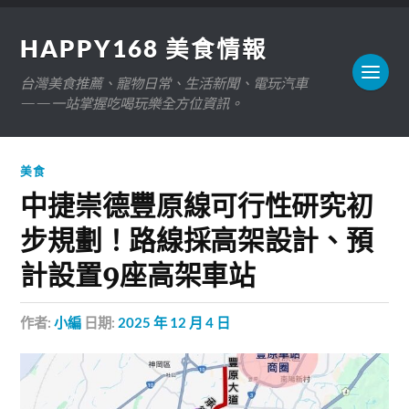
HAPPY168 美食情報
台灣美食推薦、寵物日常、生活新聞、電玩汽車
——一站掌握吃喝玩樂全方位資訊。
美食
中捷崇德豐原線可行性研究初
步規劃！路線採高架設計、預
計設置9座高架車站
作者:
小編
日期:
2025 年 12 月 4 日