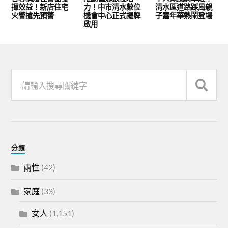
揮效益！新店住宅
力！中市清水數位
清水區道路踩風親
火警搶先預警
機會中心正式揭牌
子嘉年華熱鬧登場
啟用
分類
兩性
(42)
家庭
(33)
女人
(1,151)