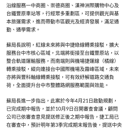
沿線服務一中商圈、崇德商圈、漢神洲際購物中心及
台鐵豐原車站等，行經眾多重劃區，可提供觀光與基
本旅運需求，進而帶動市區觀光及經濟發展，滿足通
勤、通學需求。
蘇局長說明，紅線未來將與中捷綠線轉乘接駁，擴大
服務台中市核心區域，北端將銜接至台鐵豐原站，以
整合軌道運輸服務，而南端則與機場捷運線（橘線）
轉乘接駁，縱向連接台中國際機場及霧峰區域，未來
亦將與豐科軸線轉乘接駁，可有效紓解道路交通負
荷，全面提升台中市整體路網服務範圍與效能。
蘇局長進一步指出，此案於今年4月21日啟動規劃，
已完成期中報告，並於10月9日召開審查會議，顧問
公司已依審查意見提送修正後之期中報告，捷工局已
在審查中，預計明年第3季完成期末報告後，提送中央