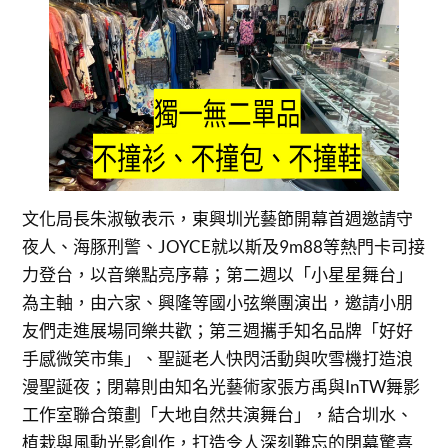
文化局長朱淑敏表示，東興圳光藝節開幕首週邀請守
夜人、海豚刑警、JOYCE就以斯及9m88等熱門卡司接
力登台，以音樂點亮序幕；第二週以「小星星舞台」
為主軸，由六家、興隆等國小弦樂團演出，邀請小朋
友們走進展場同樂共歡；第三週攜手知名品牌「好好
手感微笑市集」、聖誕老人快閃活動與吹雪機打造浪
漫聖誕夜；閉幕則由知名光藝術家張方禹與InTW舞影
工作室聯合策劃「大地自然共演舞台」，結合圳水、
植栽與風動光影創作，打造令人深刻難忘的閉幕驚喜