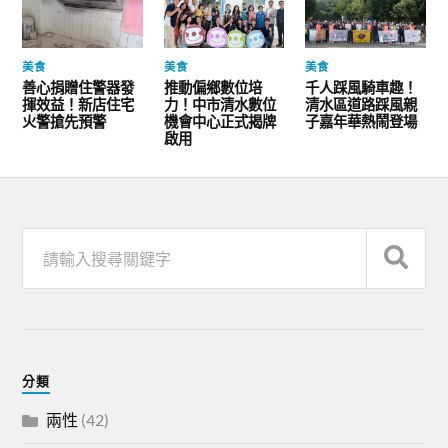
美食
美食
美食
善心捐贈住警器發
推動偏鄉數位培
千人踩風騎車趣！
揮效益！新店住宅
力！中市清水數位
清水區道路踩風親
火警搶先預警
機會中心正式揭牌
子嘉年華熱鬧登場
啟用
分類
兩性
(42)