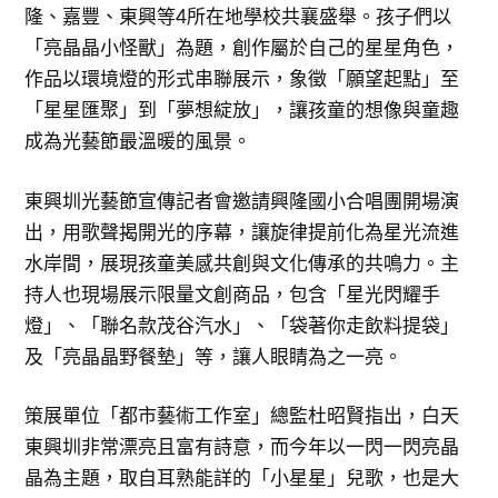
隆、嘉豐、東興等4所在地學校共襄盛舉。孩子們以
「亮晶晶小怪獸」為題，創作屬於自己的星星角色，
作品以環境燈的形式串聯展示，象徵「願望起點」至
「星星匯聚」到「夢想綻放」，讓孩童的想像與童趣
成為光藝節最溫暖的風景。
東興圳光藝節宣傳記者會邀請興隆國小合唱團開場演
出，用歌聲揭開光的序幕，讓旋律提前化為星光流進
水岸間，展現孩童美感共創與文化傳承的共鳴力。主
持人也現場展示限量文創商品，包含「星光閃耀手
燈」、「聯名款茂谷汽水」、「袋著你走飲料提袋」
及「亮晶晶野餐墊」等，讓人眼睛為之一亮。
策展單位「都市藝術工作室」總監杜昭賢指出，白天
東興圳非常漂亮且富有詩意，而今年以一閃一閃亮晶
晶為主題，取自耳熟能詳的「小星星」兒歌，也是大