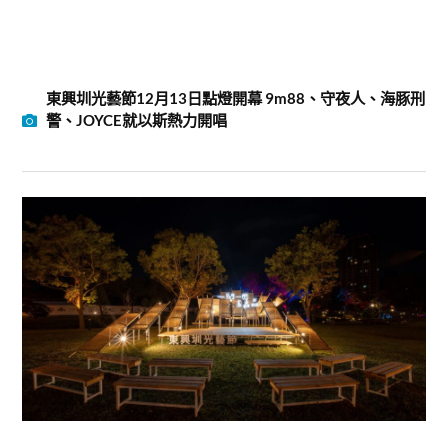
東興圳光藝節12月13日點燈開幕 9m88、守夜人、海豚刑
警、JOYCE就以斯熱力開唱