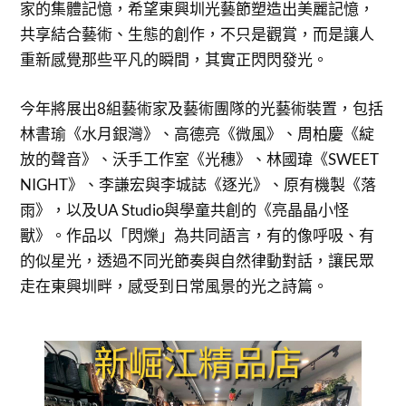
家的集體記憶，希望東興圳光藝節塑造出美麗記憶，
共享結合藝術、生態的創作，不只是觀賞，而是讓人
重新感覺那些平凡的瞬間，其實正閃閃發光。
今年將展出8組藝術家及藝術團隊的光藝術裝置，包括
林書瑜《水月銀灣》、高德亮《微風》、周柏慶《綻
放的聲音》、沃手工作室《光穗》、林國瑋《SWEET
NIGHT》、李謙宏與李城誌《逐光》、原有機製《落
雨》，以及UA Studio與學童共創的《亮晶晶小怪
獸》。作品以「閃爍」為共同語言，有的像呼吸、有
的似星光，透過不同光節奏與自然律動對話，讓民眾
走在東興圳畔，感受到日常風景的光之詩篇。