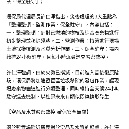
業、保全駐守」】
環保局代理局長許仁澤指出，災後處理的3大重點為
「整理整頓、監測作業、保全駐守」，內容包括：
一、整理整頓：針對已燃燒的樹枝及綜合廢棄物進行
初步整理並移除殘渣。二、監測作業：持續進行現場
土壤採樣檢測及水質分析作業。三、保全駐守：場內
維持24小時駐守，且每小時派員巡查嚴密監控。
許仁澤強調，由於火勢已撲滅，目前進入善後復原階
段，環保局將加速暫置區垃圾移除的發包作業，讓現
場廢棄物儘速進行分類整理，同時維持全天候24小時
駐守巡查機制，以杜絕未來有類似悶燒情形發生。
【空品及水質嚴密監控 確保安全無虞】
關於暫置場附近居民對於空品及水質的疑慮，許仁澤