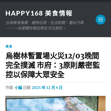
HAPPY168 美食情報
台灣美食推薦、寵物日常、生活新聞、電玩汽車
——一站掌握吃喝玩樂全方位資訊。
美食
烏樹林暫置場火災12/03晚間
完全撲滅 市府：3原則嚴密監
控以保障大眾安全
作者:
小編
日期:
2025 年 12 月 4 日