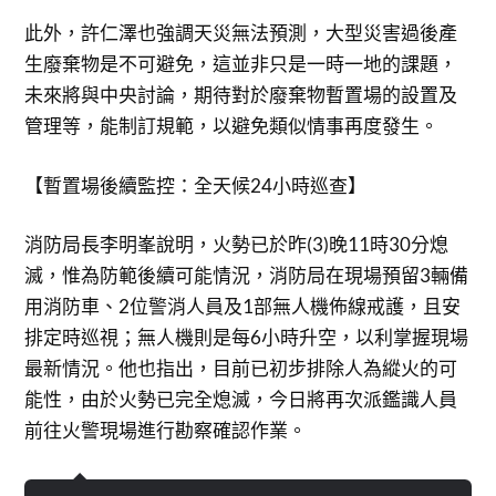
此外，許仁澤也強調天災無法預測，大型災害過後產
生廢棄物是不可避免，這並非只是一時一地的課題，
未來將與中央討論，期待對於廢棄物暫置場的設置及
管理等，能制訂規範，以避免類似情事再度發生。
【暫置場後續監控：全天候24小時巡查】
消防局長李明峯說明，火勢已於昨(3)晚11時30分熄
滅，惟為防範後續可能情況，消防局在現場預留3輛備
用消防車、2位警消人員及1部無人機佈線戒護，且安
排定時巡視；無人機則是每6小時升空，以利掌握現場
最新情況。他也指出，目前已初步排除人為縱火的可
能性，由於火勢已完全熄滅，今日將再次派鑑識人員
前往火警現場進行勘察確認作業。