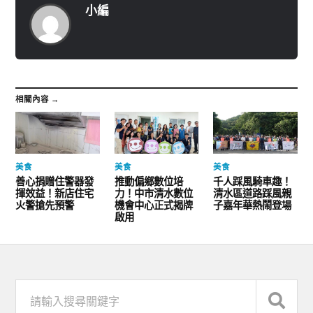
小編
相關內容 →
美食
美食
美食
善心捐贈住警器發
推動偏鄉數位培
千人踩風騎車趣！
揮效益！新店住宅
力！中市清水數位
清水區道路踩風親
火警搶先預警
機會中心正式揭牌
子嘉年華熱鬧登場
啟用