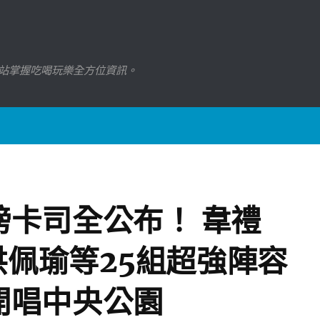
站掌握吃喝玩樂全方位資訊。
卡司全公布！ 韋禮
洪佩瑜等25組超強陣容
開唱中央公園