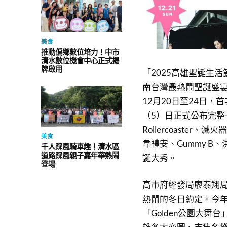
美食
推動偏鄉數位培力！中市
清水數位機會中心正式揭
牌啟用
「2025高雄聖誕生
南台灣最熱鬧聖誕盛宴
12月20日至24日
（5）日正式公布完整
Rollercoaster
美食
韋禮安、Gummy 
千人踩風騎車趣！清水區
道路踩風親子嘉年華熱鬧
誕大秀。
登場
高市府經發局廖泰翔
熱鬧的冬日約定。今
「Golden公園大舞