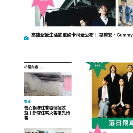
高雄聖誕生活節重磅卡司全公布！ 韋禮安、Gummy
相關內容 →
美食
善心捐贈住警器發揮效
益！新店住宅火警搶先預
警