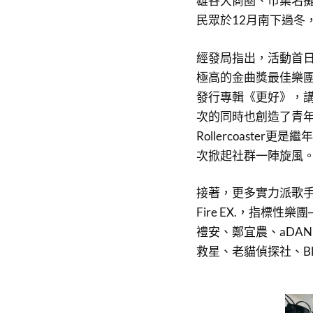
雄各大商圈、市集名攤
民眾於12月南下過冬
經發局指出，活動首日
極高的金曲獎最佳樂團落日飛
發行專輯《更好》，
次的同時也創造了青年
Rollercoaste
次掀起社群一陣旋風
接著，更多實力派歌
Fire EX.，指標
禮安、鄭宜農、aDA
救星、老貓偵探社、Bl