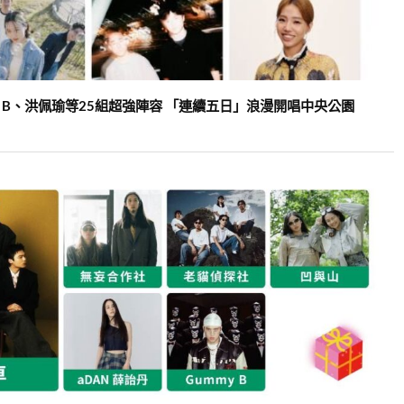
 B、洪佩瑜等25組超強陣容 「連續五日」浪漫開唱中央公園