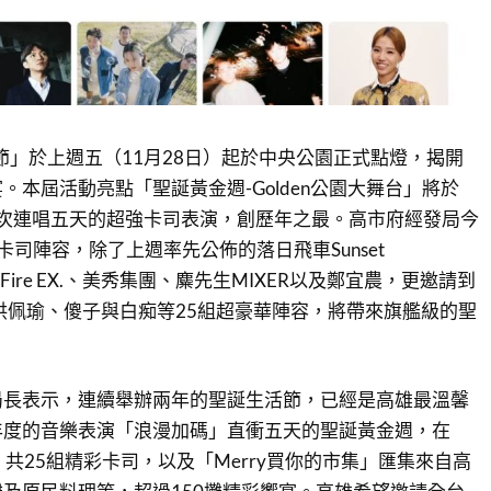
活節」於上週五（11月28日）起於中央公園正式點燈，揭開
。本屆活動亮點「聖誕黃金週-Golden公園大舞台」將於
，首次連唱五天的超強卡司表演，創歷年之最。高市府經發局今
卡司陣容，除了上週率先公佈的落日飛車Sunset
、滅火器Fire EX.、美秀集團、麋先生MIXER以及鄭宜農，更邀請到
B、洪佩瑜、傻子與白痴等25組超豪華陣容，將帶來旗艦級的聖
局長表示，連續舉辦兩年的聖誕生活節，已經是高雄最溫馨
年度的音樂表演「浪漫加碼」直衝五天的聖誕黃金週，在
台」共25組精彩卡司，以及「Merry買你的市集」匯集來自高