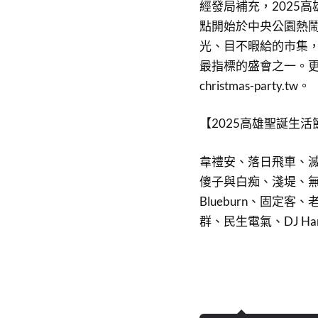
經發局補充，2025高
點開始於中央公園熱鬧
光、目不暇給的市集
最指標的盛會之一。更多活
christmas-party.tw。
【2025高雄聖誕生
韋禮安、落日飛車、滅
傻子與白痴、淺堤、無
Blueburn、固
群、民生電氣、DJ Han