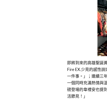
即將到來的高雄聖誕
Fire EX.少見的
一件事。」；連續三
一個同時充滿熱情與
磅登場的韋禮安也提
活節見！」