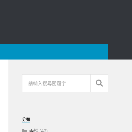
分類
兩性
(42)