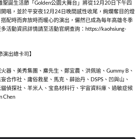
雄聖誕生活節「Golden公園大舞台」將從12月20日下午四
開唱，並於平安夜12月24日晚間感性收尾，絢爛奪目的燈
，搭配時而奔放時而暖心的演出，儼然已成為每年高雄冬季
動資訊詳情請至活動官網查詢：https://kaohsiung-
活節演出總卡司】
火器、美秀集團、麋先生、鄭宜農、洪佩瑜、Gummy B、
妄合作社、庸俗救星、馬克、薛詒丹、DSPS、凹與山、
定客、老貓偵探社、羊米人、宝島材料行、宇宙資料庫、過敏症候
 Chen