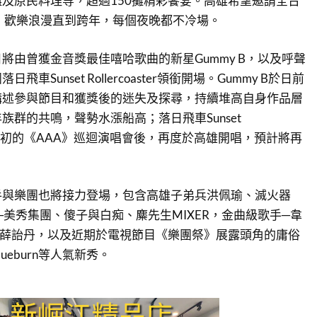
及原民料理等，超過150攤精彩饗宴。高雄希望邀請全台
，歡樂浪漫直到跨年，每個夜晚都不冷場。
將由曾獲金音獎最佳嘻哈歌曲的新星Gummy B，以及呼聲
車Sunset Rollercoaster領銜開場。Gummy B於日前
講述參與節目和獲獎後的迷失及探尋，持續堆高自身作品層
族群的共鳴，聲勢水漲船高；落日飛車Sunset
r更是繼年初的《AAA》巡迴演唱會後，再度於高雄開唱，預計將再
。
手與樂團也將接力登場，包含高雄子弟兵洪佩瑜、滅火器
性樂團─美秀集團、傻子與白痴、麋先生MIXER，金曲級歌手─韋
N薛詒丹，以及近期於電視節目《樂團祭》展露頭角的庸俗
ueburn等人氣新秀。