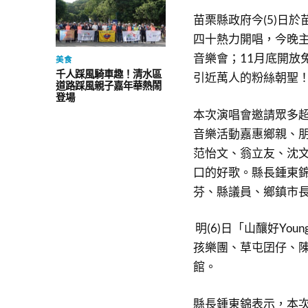
苗栗縣政府今(5)日
四十熱力開唱，今晚主
音樂會；11月底開放
美食
千人踩風騎車趣！清水區
引近萬人的粉絲朝聖
道路踩風親子嘉年華熱鬧
登場
本次演唱會邀請眾多
音樂活動嘉惠鄉親、
范怡文、翁立友、沈
口的好歌。縣長鍾東
芬、縣議員、鄉鎮市
明(6)日「山釀好Y
孩樂團、草屯囝仔、
館。
縣長鍾東錦表示，本