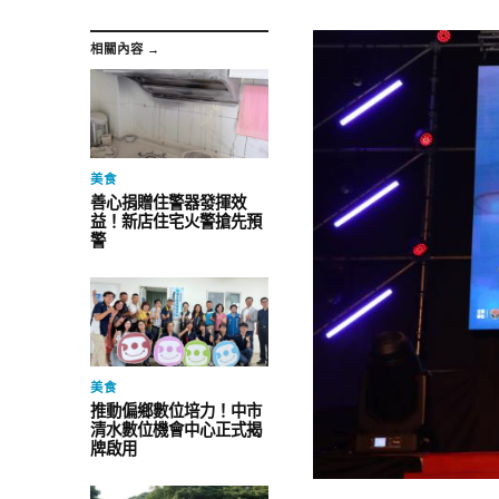
相關內容 →
美食
善心捐贈住警器發揮效
益！新店住宅火警搶先預
警
美食
推動偏鄉數位培力！中市
清水數位機會中心正式揭
牌啟用