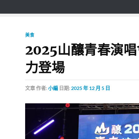
美食
2025山釀青春演
力登場
文章
作者:
小編
日期:
2025 年 12 月 5 日