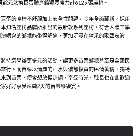
萬餘元汰換巨蛋體育館觀眾席共計6125 張座椅。
前巨蛋的座椅不舒服加上安全性問題，今年全面翻新，採用
日本知名座椅品牌所推出的最新款系列座椅，符合人體工學
到演唱會的鄉親能坐得舒適，更加沉浸在精采的歌聲表演
府將持續舉辦更多元的活動，讓更多苗栗鄉親甚至是全國民
小旅行。而苗栗以清麗的山水與濃郁樸實的民情著稱，獨特
人來到苗栗，便會想放慢步調，享受時光。縣長也在此歡迎
家好好享受連續2天的音樂祭饗宴。