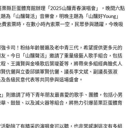
於苗栗縣巨蛋體育館辦理「2025山釀青春演唱會」，晚間六點
題為「山釀聲活」音樂會，明晚主題為「山釀好Young」
免費索票時，在數小時內索票一空，民眾參與踴躍，今晚吸
！
超強卡司！粉絲年齡層遍及老中青三代，希望提供更多元的
朋友。今日「山釀聲活」邀請了重量級藝人歌手組合，包括
文程、王識賢與金嗓歌后葉璦菱等，將帶來多組經典膾炙人
錦賢伉儷與立委邱鎮軍賢伉儷、議長李文斌、副議長張淑
長及各級民意代表等共同參與這場盛會。
oung」則邀請了時下青年朋友最喜愛的歌手、團體，包括小男
陳華、鼓鼓、以及滅火器等組合，將熱力引爆苗栗巨蛋體育
次活動除了有精采的演唱會可以聽，也非常感謝這次有多組