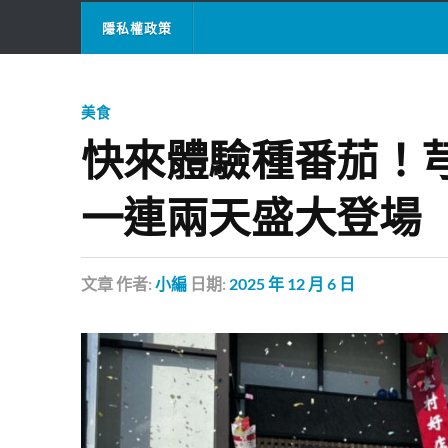
隱私權政策
美食
快來體驗種番茄！
一連兩天盛大登場
文章
作者:
小編
日期:
2025 年 12 月 6 日