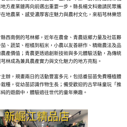
與地方產業鏈再向前邁出重要一步。縣長楊文科邀請民眾攜
持在地農業、感受濃厚客庄魅力與農村文化，來稻芎林樂悠
竹縣西南側的芎林鄉，近年在農會、青農返鄉力量及社區夥
番茄、蔬菜、柑橘到稻米，小農以友善耕作、精緻農法及品
的農產價值；青農更透過創新技術與多元體驗活動，為傳統
讓芎林成為兼具農產實力與文化魅力的地方亮點。
會主辦，規畫兩日的活動豐富多元，包括番茄苗免費種植體
手栽種，從幼苗認識作物生長；備受歡迎的古早味童玩「推
單純的遊戲中，體驗過往世代的童年樂趣。