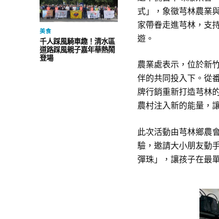
式」，象徵芎林農業
家帶眷走進芎林，支
美食
遊。
千人踩風騎車趣！清水區
道路踩風親子嘉年華熱鬧
登場
農業處表示，位於新
伴的共同投入下。從
牌行銷重新打造芎林
農村注入新的能量，
此次活動由芎林鄉農
驗，邀請大小朋友動
彈珠」，讓孩子在最