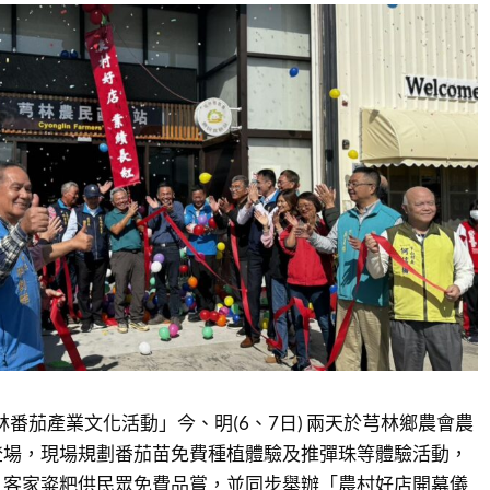
林番茄產業文化活動」今、明(6、7日) 兩天於芎林鄉農會農
登場，現場規劃番茄苗免費種植體驗及推彈珠等體驗活動，
、客家粢粑供民眾免費品嘗，並同步舉辦「農村好店開幕儀