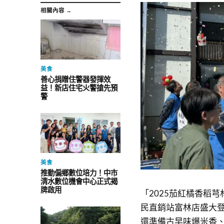
相關內容 →
美食
善心捐贈住警器發揮效
益！新店住宅火警搶先預
警
美食
推動偏鄉數位培力！中市
清水數位機會中心正式揭
牌啟用
「2025茄紅橘香稻芎
民直銷站富林店盛大
還準備古早味爆米香