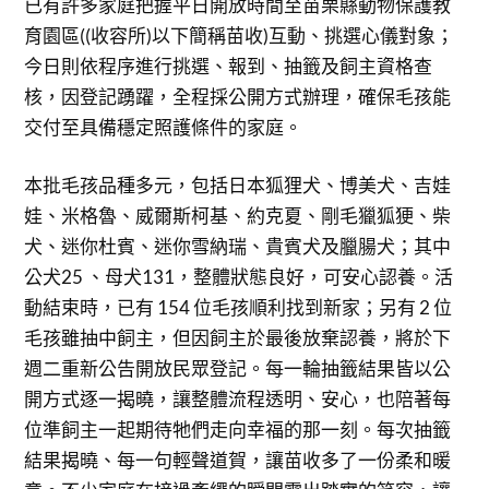
已有許多家庭把握平日開放時間至苗栗縣動物保護教
育園區((收容所)以下簡稱苗收)互動、挑選心儀對象；
今日則依程序進行挑選、報到、抽籤及飼主資格查
核，因登記踴躍，全程採公開方式辦理，確保毛孩能
交付至具備穩定照護條件的家庭。
本批毛孩品種多元，包括日本狐狸犬、博美犬、吉娃
娃、米格魯、威爾斯柯基、約克夏、剛毛獵狐㹴、柴
犬、迷你杜賓、迷你雪納瑞、貴賓犬及臘腸犬；其中
公犬25 、母犬131，整體狀態良好，可安心認養。活
動結束時，已有 154 位毛孩順利找到新家；另有 2 位
毛孩雖抽中飼主，但因飼主於最後放棄認養，將於下
週二重新公告開放民眾登記。每一輪抽籤結果皆以公
開方式逐一揭曉，讓整體流程透明、安心，也陪著每
位準飼主一起期待牠們走向幸福的那一刻。每次抽籤
結果揭曉、每一句輕聲道賀，讓苗收多了一份柔和暖