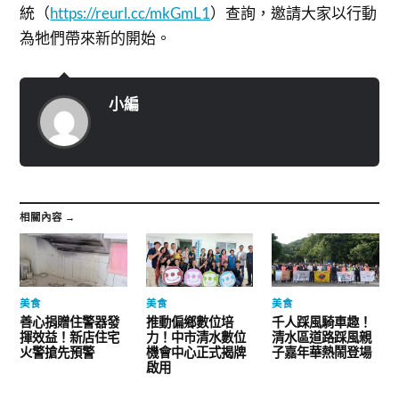
統（
https://reurl.cc/mkGmL1
）查詢，邀請大家以行動
為牠們帶來新的開始。
小編
相關內容 →
美食
美食
美食
善心捐贈住警器發
推動偏鄉數位培
千人踩風騎車趣！
揮效益！新店住宅
力！中市清水數位
清水區道路踩風親
火警搶先預警
機會中心正式揭牌
子嘉年華熱鬧登場
啟用