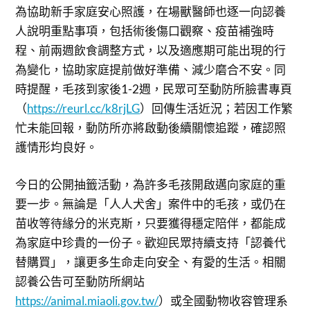
為協助新手家庭安心照護，在場獸醫師也逐一向認養
人說明重點事項，包括術後傷口觀察、疫苗補強時
程、前兩週飲食調整方式，以及適應期可能出現的行
為變化，協助家庭提前做好準備、減少磨合不安。同
時提醒，毛孩到家後1-2週，民眾可至動防所臉書專頁
（
https://reurl.cc/k8rjLG
）回傳生活近況；若因工作繁
忙未能回報，動防所亦將啟動後續關懷追蹤，確認照
護情形均良好。
今日的公開抽籤活動，為許多毛孩開啟邁向家庭的重
要一步。無論是「人人犬舍」案件中的毛孩，或仍在
苗收等待緣分的米克斯，只要獲得穩定陪伴，都能成
為家庭中珍貴的一份子。歡迎民眾持續支持「認養代
替購買」，讓更多生命走向安全、有愛的生活。相關
認養公告可至動防所網站
https://animal.miaoli.gov.tw/
）或全國動物收容管理系