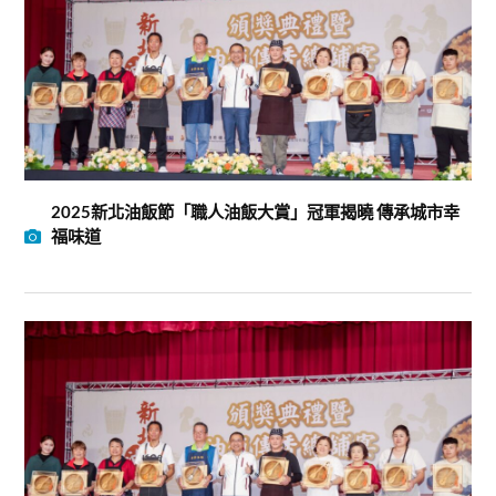
2025新北油飯節「職人油飯大賞」冠軍揭曉 傳承城市幸
福味道