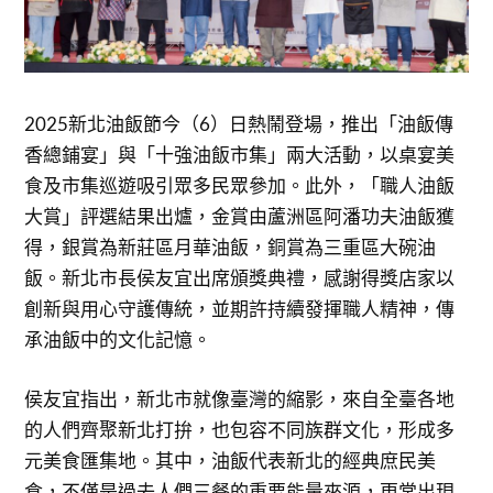
2025新北油飯節今（6）日熱鬧登場，推出「油飯傳
香總鋪宴」與「十強油飯市集」兩大活動，以桌宴美
食及市集巡遊吸引眾多民眾參加。此外，「職人油飯
大賞」評選結果出爐，金賞由蘆洲區阿潘功夫油飯獲
得，銀賞為新莊區月華油飯，銅賞為三重區大碗油
飯。新北市長侯友宜出席頒獎典禮，感謝得獎店家以
創新與用心守護傳統，並期許持續發揮職人精神，傳
承油飯中的文化記憶。
侯友宜指出，新北市就像臺灣的縮影，來自全臺各地
的人們齊聚新北打拚，也包容不同族群文化，形成多
元美食匯集地。其中，油飯代表新北的經典庶民美
食，不僅是過去人們三餐的重要能量來源，更常出現