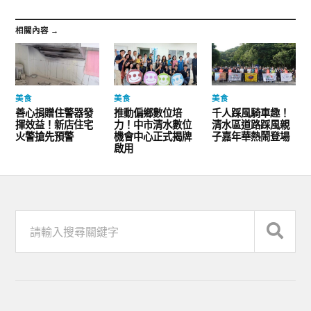
相關內容 →
美食
美食
美食
善心捐贈住警器發
推動偏鄉數位培
千人踩風騎車趣！
揮效益！新店住宅
力！中市清水數位
清水區道路踩風親
火警搶先預警
機會中心正式揭牌
子嘉年華熱鬧登場
啟用