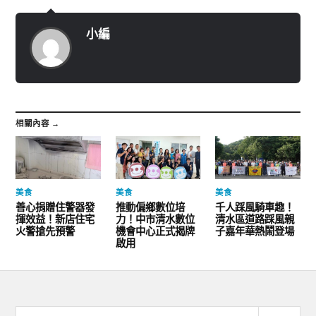
小編
相關內容 →
美食
美食
美食
善心捐贈住警器發
推動偏鄉數位培
千人踩風騎車趣！
揮效益！新店住宅
力！中市清水數位
清水區道路踩風親
火警搶先預警
機會中心正式揭牌
子嘉年華熱鬧登場
啟用