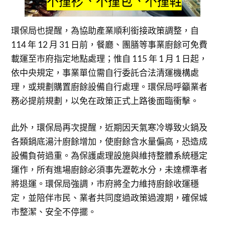
環保局也提醒，為協助產業順利銜接政策調整，自
114 年 12 月 31 日前，餐廳、團膳等事業廚餘可免費
載運至市府指定地點處理；惟自 115 年 1 月 1 日起，
依中央規定，事業單位需自行委託合法清運機構處
理，或規劃購置廚餘設備自行處理。環保局呼籲業者
務必提前規劃，以免在政策正式上路後面臨衝擊。
此外，環保局再次提醒，近期因天氣寒冷導致火鍋及
各類鍋底湯汁廚餘增加，使廚餘含水量偏高，恐造成
設備負荷過重。為保護處理設施與維持整體系統穩定
運作，所有進場廚餘必須事先瀝乾水分，未達標準者
將退運。環保局強調，市府將全力維持廚餘收運穩
定，並陪伴市民、業者共同度過政策過渡期，確保城
市整潔、安全不停擺。