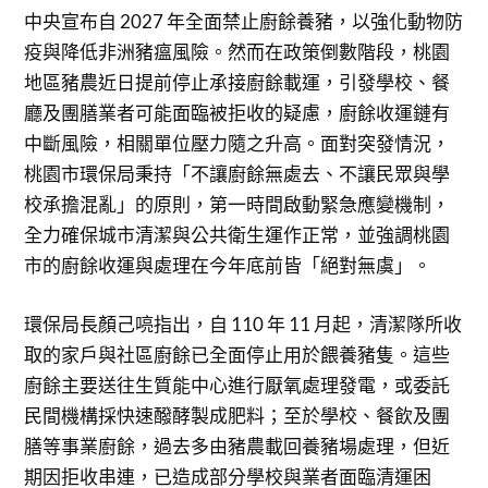
中央宣布自 2027 年全面禁止廚餘養豬，以強化動物防
疫與降低非洲豬瘟風險。然而在政策倒數階段，桃園
地區豬農近日提前停止承接廚餘載運，引發學校、餐
廳及團膳業者可能面臨被拒收的疑慮，廚餘收運鏈有
中斷風險，相關單位壓力隨之升高。面對突發情況，
桃園市環保局秉持「不讓廚餘無處去、不讓民眾與學
校承擔混亂」的原則，第一時間啟動緊急應變機制，
全力確保城市清潔與公共衛生運作正常，並強調桃園
市的廚餘收運與處理在今年底前皆「絕對無虞」。
環保局長顏己喨指出，自 110 年 11 月起，清潔隊所收
取的家戶與社區廚餘已全面停止用於餵養豬隻。這些
廚餘主要送往生質能中心進行厭氧處理發電，或委託
民間機構採快速醱酵製成肥料；至於學校、餐飲及團
膳等事業廚餘，過去多由豬農載回養豬場處理，但近
期因拒收串連，已造成部分學校與業者面臨清運困