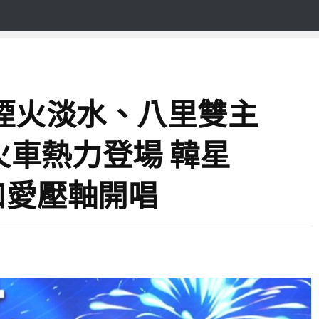
河煙火淡水、八里雙主
車熱力登場 韓星
口愛壓軸開唱