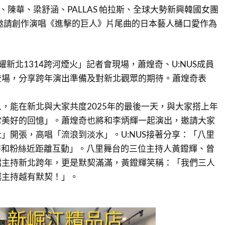
晏駒LAI、陳華、梁舒涵、PALLAS 帕拉斯、全球大勢新興韓國女團
ry，並邀請創作演唱《進擊的巨人》片尾曲的日本藝人樋口愛作為
新北1314跨河煙火」記者會現場，蕭煌奇、U:NUS成員
登場，分享跨年演出準備及對新北觀眾的期待。蕭煌奇表
，能在新北與大家共度2025年的最後一天，與大家搭上年
常美好的回憶」。蕭煌奇也將和李炳輝一起演出，邀請大家
」開張，高唱「流浪到淡水」。U:NUS接著分享：「八里
，期待和粉絲近距離互動」。八里舞台的三位主持人黃鐙輝、曾
檔主持新北跨年，更是默契滿滿，黃鐙輝笑稱：「我們三人
越主持越有默契！」。