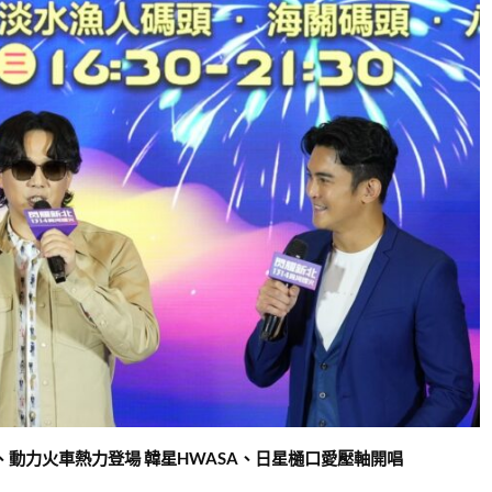
、動力火車熱力登場 韓星HWASA、日星樋口愛壓軸開唱