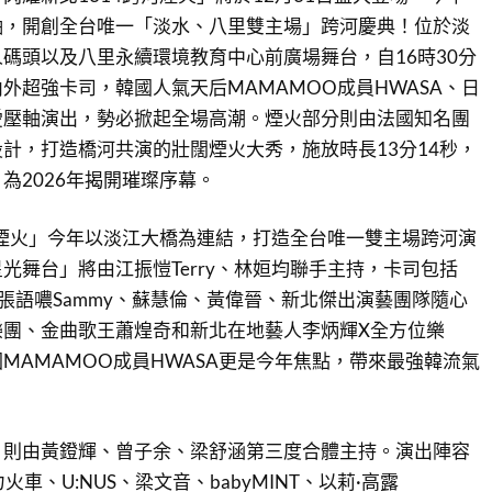
軸，開創全台唯一「淡水、八里雙主場」跨河慶典！位於淡
碼頭以及八里永續環境教育中心前廣場舞台，自16時30分
外超強卡司，韓國人氣天后MAMAMOO成員HWASA、日
愛壓軸演出，勢必掀起全場高潮。煙火部分則由法國知名團
操刀設計，打造橋河共演的壯闊煙火大秀，施放時長13分14秒，
為2026年揭開璀璨序幕。
河煙火」今年以淡江大橋為連結，打造全台唯一雙主場跨河演
光舞台」將由江振愷Terry、林姮均聯手主持，卡司包括
e、張語噥Sammy、蘇慧倫、黃偉晉、新北傑出演藝團隊隨心
男孩樂團、金曲歌王蕭煌奇和新北在地藝人李炳輝X全方位樂
MAMAMOO成員HWASA更是今年焦點，帶來最強韓流氣
」則由黃鐙輝、曾子余、梁舒涵第三度合體主持。演出陣容
火車、U:NUS、梁文音、babyMINT、以莉·高露