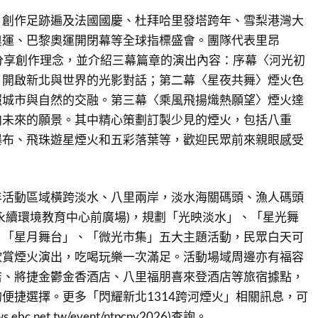
e F」創作足跡遍及法國國慶、杜拜哈里發塔跨年、雪梨港灣大
奧運、巴黎奧運開閉幕等全球指標盛會。團隊代表里昂
上分享創作理念，並介紹三幕篇章的演出內容：序幕〈河光初
，開啟新北與世界的光影對話；第二幕〈星夜共舞〉煙火色
照城市與自然的交融。第三幕〈乘風飛揚熾熱願望〉煙火達
向未來的願景。其中精心策劃訂製少見的煙火，包括八重
瀑布、飛珠遊星煙火和五彩落葉等，歡迎民眾前來親眼感受
年活動區域橫跨淡水、八里兩岸，淡水海關碼頭、漁人碼頭
永續環境教育中心前廣場)，規劃「光映淡水」、「星光舞
、「星月舞台」、「微光市集」五大主題活動，民眾白天可
欣賞煙火演出，吃喝玩樂一次滿足。活動場域周邊亦有福容
店、將捷金鬱金香酒店、八里福朋喜來登酒店等旅宿據點，
便捷選擇。更多「閃耀新北1314跨河煙火」相關訊息，可
.ebc.net.tw/event/ntpcny2026)查詢。