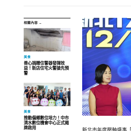
相關內容 →
美食
善心捐贈住警器發揮效
益！新店住宅火警搶先預
警
美食
推動偏鄉數位培力！中市
清水數位機會中心正式揭
牌啟用
新北市年度壓軸盛事「