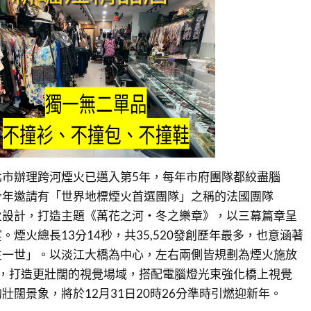
北市辦理跨河煙火已邁入第5年，每年市府團隊都絞盡腦
今年邀請有「世界地標煙火首選團隊」之稱的法國團隊
操刀煙火設計，打造主題《萬花之河・冬之樂章》，以三幕篇章呈
煙火總長13分14秒，共35,520發創歷年最多，也意涵著
生一世」。以淡江大橋為中心，左右兩側皆規劃為煙火施放
點，打造更壯闊的視覺場域，搭配電腦燈光束強化橋上視覺
壯闊景象，將於12月31日20時26分準時引燃迎新年。