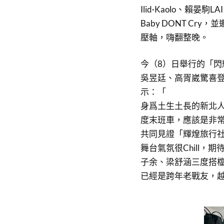
Ilid·Kaolo、賴
Baby DONT C
壓軸，嗨翻整晚。
今（8）日舉行的「閃耀
吳昱廷、高胥崴驚喜
示：「
身爲土生土長的新北人
度末班車，應該是非
共同見證「輝煌旅行社
舞台氣氛很Chill
子余、梁舒涵三度搭
已經是跨年老戰友，