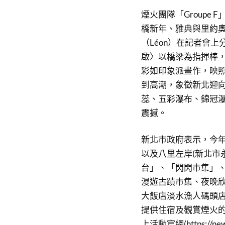
煙火團隊「Group
橋新年、雅典與里約
（Léon）在記者會
啟〉以橋梁為指揮棒
彩如印象派畫作，映
到高潮，象徵新北迎
蕊、五彩瀑布、錦冠
震撼。
新北市政府表示，今
以及八里左岸(新北市
台」、「閃閃市集」
漫遊古蹟市集、夜晚
大飯店淡水漁人碼頭
提供住宿及觀賞煙火的
上活動官網(https://news