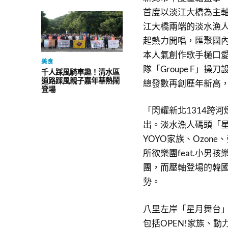
首度以淡江大橋為主
江大橋兩端的淡水漁人
起熱力開唱，匯聚國內
本人氣創作歌手樋口
美食
隊「Groupe F」
千人踩風騎車趣！清水區
道路踩風親子嘉年華熱鬧
總發數再創歷年新高，
登場
「閃耀新北1314跨
出。淡水漁人碼頭「星
YOYO家族、Ozon
所欲樂團feat.小
團，而壓軸登場的韓國
勢。
八里左岸「星月舞台
包括OPEN!家族、動力