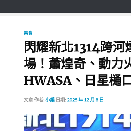
美食
閃耀新北1314跨
場！蕭煌奇、動力火
HWASA、日星樋
文章
作者:
小編
日期:
2025 年 12 月 8 日