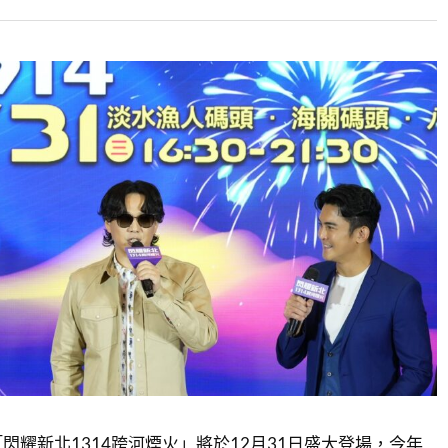
閃耀新北1314跨河煙火」將於12月31日盛大登場，今年