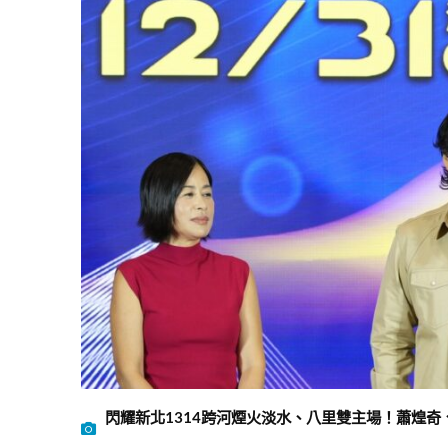
閃耀新北1314跨河煙火淡水、八里雙主場！蕭煌奇