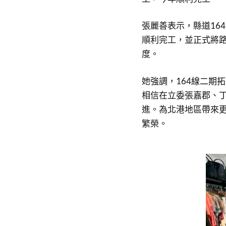
張麗善表示，縣道16
順利完工，並正式將
度。
她強調，164線二期
相信在立委張嘉郡、
進。為北港地區帶來
繁榮。