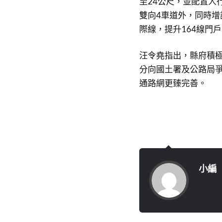
至24公尺，並配置人
雙向4車道外，同時
際線，提升164線門
汪令堯指出，縣府積極
分向國土署及公路局爭
通路網更臻完善。
小編