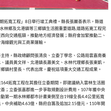
一期拓寬工程」8日舉行竣工典禮。縣長張麗善表示，縣道
、水林鄉及北港鎮等三鄉鎮生活圈重要道路,道路拓寛工程完
東西向交通瓶頸，推動地方經濟發展；縣府會加緊推動二、
合海線觀光與工商業運輸。
善主持，縣政總顧問張清良、立委丁學忠、公路局雲嘉南養
水、議員黃文祥、北港鎮長蕭美文、水林代理鄉長張東凱，
等鄉鎮村里長、代表出席，慶祝這項重大交通工程成果。
164拓寬工程在其擔任立委期間，即建議納入雲林生活圈
善；立委張嘉郡進一步爭取規劃設計費用，107年獲中央
動第一期水林鄉都市計畫東側至台19線全長4.4公里拓寬
元，中央補助4.63億，縣府自籌及追加2.15億元，110年開