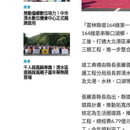
美食
推動偏鄉數位培力！中市
清水數位機會中心正式揭
牌啟用
「雲林縣道164線第
164線是串聯口湖鄉
工後，打通大北港區
三期工程，進一步整
美食
竣工典禮由縣長張麗
千人踩風騎車趣！清水區
道路踩風親子嘉年華熱鬧
護工程分局局長郭清
登場
及北港、水林、口湖
張麗善縣長指出，縣道
道路計畫，推動拓寬改
核定為生活圈道路，推
工程。總經費6.79億
工，今年順利完工。