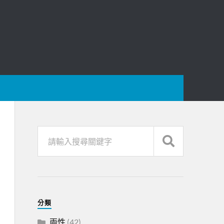
分類
兩性
(42)