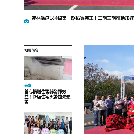
雲林縣道164線第一期拓寬完工！二期三期推動加
相關內容 →
美食
善心捐贈住警器發揮效
益！新店住宅火警搶先預
警