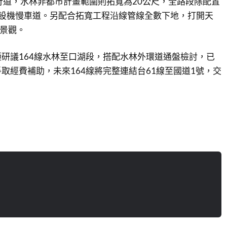
行道，水林非都市計畫範圍則拓寬為20公尺，全路段除配置
增設機慢車道。另配合拓寬工程沿線管線全數下地，打開天
戶景觀。
研議164線水林至口湖段，搭配水林外環道通盤檢討，已
取經費補助，未來164線將完整連結台61線至國道1號，交