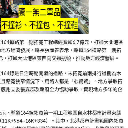
164道路第一期拓寛工程總經費逾6.7億元，打通大北港區
地方經濟發展。縣長張麗善表示，縣道164道路第一期拓
億元，打通大北港區東西向交通瓶頸，推動地方經濟發展。
164線是日治時期開闢的道路，未拓寬前兩排行道樹為木
足且路寬狹窄情況下，用路人都是「心驚驚」。地方爭取拓
，感謝立委張嘉郡及縣府全力協助爭取，實現地方多年的企
示，縣道164線拓寬第一期工程範圍自水林都市計畫東緣
11K+964~16K+334）。其中，北港都市計畫範圍內拓寬