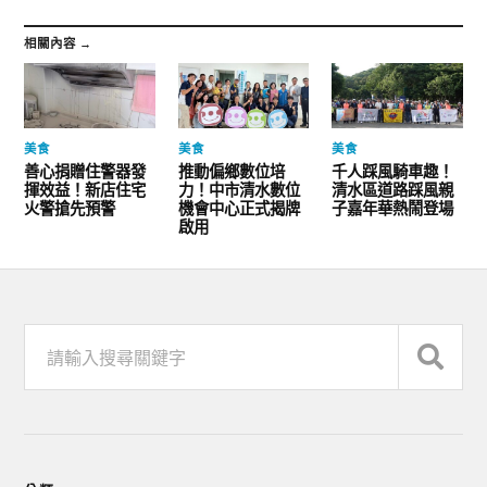
相關內容 →
美食
美食
美食
善心捐贈住警器發
推動偏鄉數位培
千人踩風騎車趣！
揮效益！新店住宅
力！中市清水數位
清水區道路踩風親
火警搶先預警
機會中心正式揭牌
子嘉年華熱鬧登場
啟用