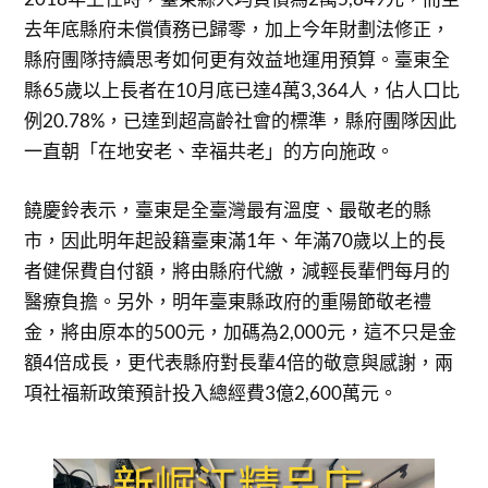
去年底縣府未償債務已歸零，加上今年財劃法修正，
縣府團隊持續思考如何更有效益地運用預算。臺東全
縣65歲以上長者在10月底已達4萬3,364人，佔人口比
例20.78%，已達到超高齡社會的標準，縣府團隊因此
一直朝「在地安老、幸福共老」的方向施政。
饒慶鈴表示，臺東是全臺灣最有溫度、最敬老的縣
市，因此明年起設籍臺東滿1年、年滿70歲以上的長
者健保費自付額，將由縣府代繳，減輕長輩們每月的
醫療負擔。另外，明年臺東縣政府的重陽節敬老禮
金，將由原本的500元，加碼為2,000元，這不只是金
額4倍成長，更代表縣府對長輩4倍的敬意與感謝，兩
項社福新政策預計投入總經費3億2,600萬元。