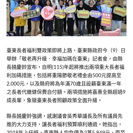
臺東長者福利雙政策即將上路，臺東縣政府今（9）日
舉辦「敬老再升級．幸福加碼在臺東」記者會，由縣
長饒慶鈴宣布，自明(115)年起將推出兩項重大長者福
利加碼措施，包括將重陽節敬老禮金由500元提高至
2,000元，以及縣府將為年滿70歲且設籍臺東滿一年
之長者代繳健保費自付額。兩項措施將嘉惠全縣超過9
成長輩，象徵臺東長者照顧政策全面升級。
縣長饒慶鈴強調，感謝議會吳秀華議長及所有議員先
進的大力支持，讓長者福利預算順利通過。她指出，
2018年上任時，臺東縣人均負債為2萬5,849元，而至