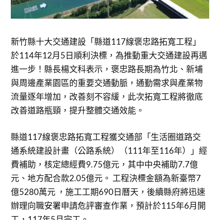
新竹縣十大交通建設「縣道117線褒忠路拓寬工程」
於114年12月5日順利決標，為推動重大交通建設再邁
進一步！縣長楊文科表示，褒忠路長期為竹北、新埔
與周邊產業園區的重要交通動脈，通勤需求與產業物
流量逐年增加，改善刻不容緩，此次拓寬工程將徹底
改善道路瓶頸，提升整體交通效能。
縣道117線褒忠路拓寬工程獲交通部「生活圈道路交
通系統建設計畫（公路系統）（111年至116年）」經
費補助，核定總經費9.75億元，其中中央補助7.7億
元、地方配合款2.05億元。 工程決標金額為新臺幣7
億5280萬元 ，施工工期690日曆天，後續縣府將迅速
辦理向職安署申請危評審查作業，預計於115年6月開
工，117年5月完工。