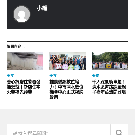
小編
相關內容 →
美食
美食
美食
善心捐贈住警器發
推動偏鄉數位培
千人踩風騎車趣！
揮效益！新店住宅
力！中市清水數位
清水區道路踩風親
火警搶先預警
機會中心正式揭牌
子嘉年華熱鬧登場
啟用