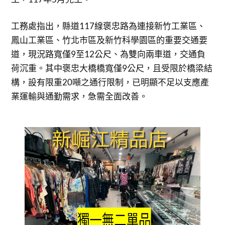
工務處指出，縣道117線褒忠路為連接新竹工業區、
鳳山工業區、竹北市區及新竹科學園區的重要交通要
道，現況路寬僅9至12公尺、為雙向兩車道，交通負
荷沉重。其中褒忠大橋橋寬僅9公尺，且受限於橋梁結
構，設有限重20噸之通行限制，已明顯不足以支應產
業運輸與通勤需求，急需全面改善。