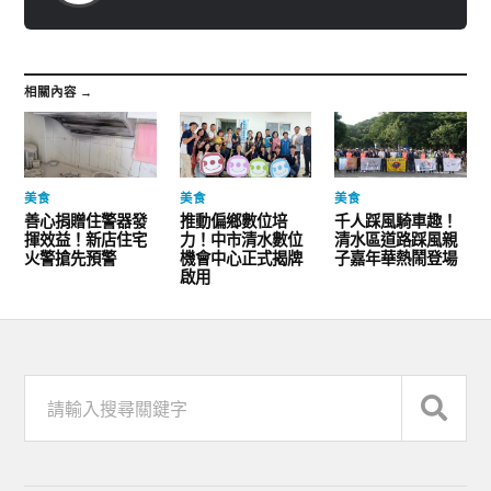
相關內容 →
美食
美食
美食
善心捐贈住警器發
推動偏鄉數位培
千人踩風騎車趣！
揮效益！新店住宅
力！中市清水數位
清水區道路踩風親
火警搶先預警
機會中心正式揭牌
子嘉年華熱鬧登場
啟用