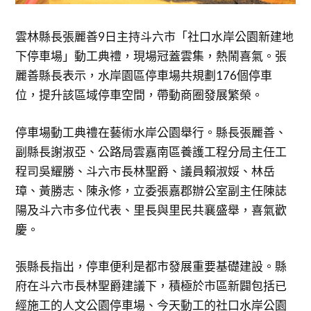
雲林縣長張麗善9日主持斗六市「社口水岸公園新建地
下停車場」動工典禮，現場冠蓋雲集，熱鬧喜氣。張
麗善縣長表示，水岸園區停車場共規劃176個停車
位，提升該區域停車空間，帶動商圈發展繁榮。
停車場動工典禮在藝術水岸公園舉行。縣長張麗善、
副縣長謝淑亞、公路局雲嘉南區養護工程分局主任工
程司吳耀勝、斗六市長林聖爵、議員賴淑娞、林岳
璋、黃勝志、陳永修，立委張嘉郡辦公室副主任陳誌
陽及斗六市多位代表、里長與里民共襄盛舉，喜氣歡
慶。
張縣長指出，停車便利是都市發展重要基礎建設。縣
府在斗六市長林聖爵建議下，積極於市區新闢包括已
經施工的人文公園停車場、今天動工的社口水岸公園