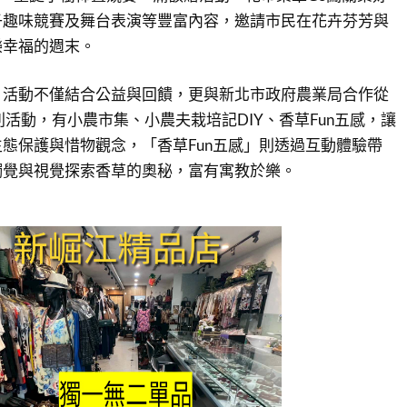
子趣味競賽及舞台表演等豐富內容，邀請市民在花卉芬芳與
樂幸福的週末。
，活動不僅結合公益與回饋，更與新北市政府農業局合作從
列活動，有小農市集、小農夫栽培記DIY、香草Fun五感，讓
態保護與惜物觀念，「香草Fun五感」則透過互動體驗帶
觸覺與視覺探索香草的奧秘，富有寓教於樂。