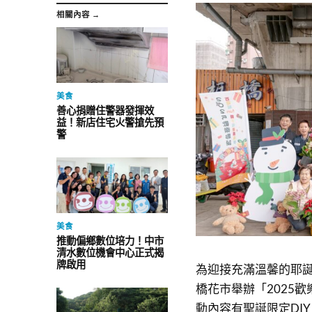
相關內容 →
美食
善心捐贈住警器發揮效
益！新店住宅火警搶先預
警
美食
推動偏鄉數位培力！中市
清水數位機會中心正式揭
牌啟用
為迎接充滿溫馨的耶誕節
橋花市舉辦「2025歡
動內容有聖誕限定DI