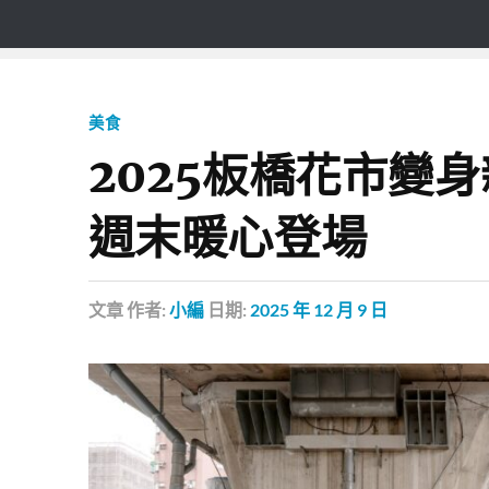
美食
2025板橋花市變身
週末暖心登場
文章
作者:
小編
日期:
2025 年 12 月 9 日