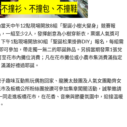
當天中午12點現場開放8組「聖誕小樹大變身」競賽報
名，一組至少2人，發揮創意為小樹穿新衣，票選人氣獎可
下午1點現場開放80組「聖誕松果掛飾DIY」報名，每組需
即可參加，帶走獨一無二的耶誕飾品。另捐當期發票1張兌
可至花市內攤位消費；凡在花市攤位或小農市集消費滿指定
，滿滿好禮過耶誕。
親子趣味互動熊玩偶抱回家、龍騰太鼓團及人氣女團勵齊女
花市及板橋公所粉絲團按讚可參加集章闖關活動，誠摯邀請
日一同走進板橋花市，在花香、音樂與節慶氛圍中，迎接溫暖
誕。