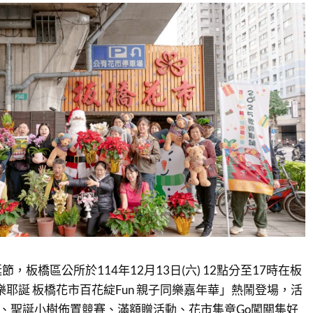
，板橋區公所於114年12月13日(六) 12點分至17時在板
樂耶誕 板橋花市百花綻Fun 親子同樂嘉年華」熱鬧登場，活
Y、聖誕小樹佈置競賽、滿額贈活動、花市集章Go闖關集好