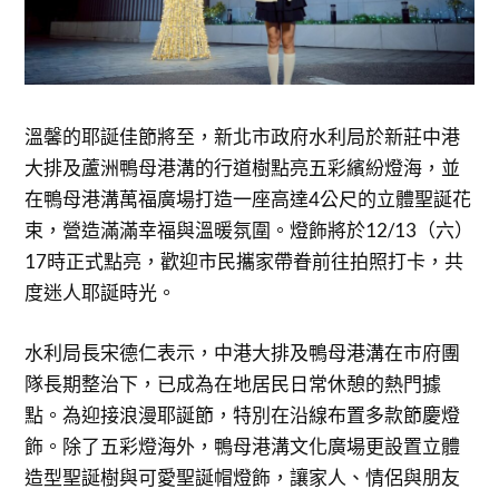
溫馨的耶誕佳節將至，新北市政府水利局於新莊中港
大排及蘆洲鴨母港溝的行道樹點亮五彩繽紛燈海，並
在鴨母港溝萬福廣場打造一座高達4公尺的立體聖誕花
束，營造滿滿幸福與溫暖氛圍。燈飾將於12/13（六）
17時正式點亮，歡迎市民攜家帶眷前往拍照打卡，共
度迷人耶誕時光。
水利局長宋德仁表示，中港大排及鴨母港溝在市府團
隊長期整治下，已成為在地居民日常休憩的熱門據
點。為迎接浪漫耶誕節，特別在沿線布置多款節慶燈
飾。除了五彩燈海外，鴨母港溝文化廣場更設置立體
造型聖誕樹與可愛聖誕帽燈飾，讓家人、情侶與朋友