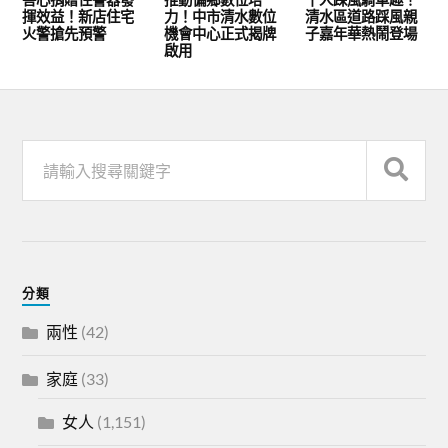
揮效益！新店住宅
力！中市清水數位
清水區道路踩風親
火警搶先預警
機會中心正式揭牌
子嘉年華熱鬧登場
啟用
分類
兩性
(42)
家庭
(33)
女人
(1,151)