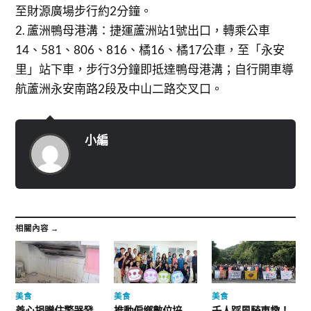
至財源廣場步行約2分鐘。
2. 蘆洲鴨母港溝：捷運蘆洲站1號出口，轉乘公車
14、581、806、816、橘16、橘17公車，至「永安
里」站下車，步行3分鐘即抵達鴨母港溝；自行開車導
航蘆洲永安南路2段及中山二路交叉口。
小編
相關內容 →
美食
美食
美食
善心捐贈住警器發
推動偏鄉數位培
千人踩風騎車趣！