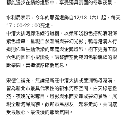
都能漫步在繽紛燈影中，享受獨具氛圍的冬季夜景。
水利局表示，今年的耶誕燈飾自12/13（六）起，每天
17：00-22：00亮燈。
中港大排河廊沿線行道樹，以柔和淺粉色搭配浪漫深
紫色燈串，呈現自然漸層與夢幻光影；鴨母港溝人行
道則佈置生動活潑的麋鹿與企鵝燈飾，樹下更有五顏
六色的圓錐小聖誕樹，讓整體空間宛如色彩跳躍的聖
誕樂園，營造濃厚節慶氣息。
宋德仁補充，無論是新莊中港大排或蘆洲鴨母港溝，
皆為新北市最具代表性的親水河廊空間，白天綠意盎
然、夜晚光彩奪目，燈影與水面交織成夢幻景致，展
現全新河岸風貌，歡迎市民朋友一起來走訪，共同感
受最暖心、最浪漫的耶誕氛圍。