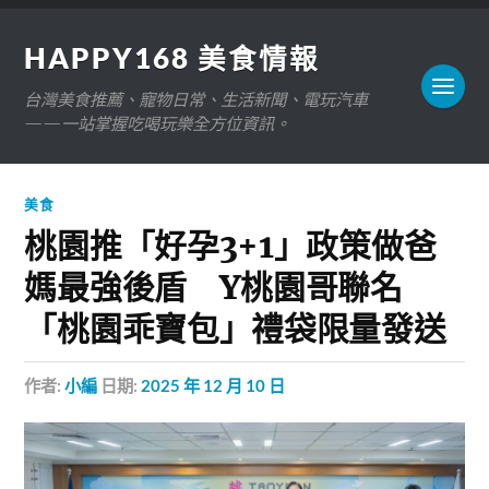
HAPPY168 美食情報
台灣美食推薦、寵物日常、生活新聞、電玩汽車
——一站掌握吃喝玩樂全方位資訊。
美食
桃園推「好孕3+1」政策做爸
媽最強後盾 Y桃園哥聯名
「桃園乖寶包」禮袋限量發送
作者:
小編
日期:
2025 年 12 月 10 日