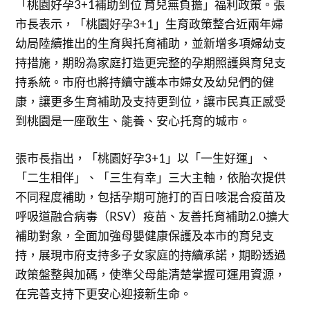
「桃園好孕3+1補助到位 育兒無負擔」福利政策。張
市長表示，「桃園好孕3+1」生育政策整合近兩年婦
幼局陸續推出的生育與托育補助，並新增多項婦幼支
持措施，期盼為家庭打造更完整的孕期照護與育兒支
持系統。市府也將持續守護本市婦女及幼兒們的健
康，讓更多生育補助及支持更到位，讓市民真正感受
到桃園是一座敢生、能養、安心托育的城市。
張市長指出，「桃園好孕3+1」以「一生好運」、
「二生相伴」、「三生有幸」三大主軸，依胎次提供
不同程度補助，包括孕期可施打的百日咳混合疫苗及
呼吸道融合病毒（RSV）疫苗、友善托育補助2.0擴大
補助對象，全面加強母嬰健康保護及本市的育兒支
持，展現市府支持多子女家庭的持續承諾，期盼透過
政策盤整與加碼，使準父母能清楚掌握可運用資源，
在完善支持下更安心迎接新生命。