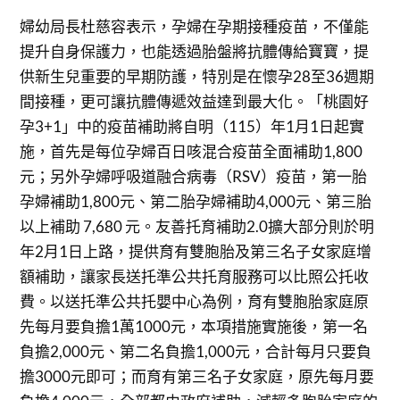
婦幼局長杜慈容表示，孕婦在孕期接種疫苗，不僅能
提升自身保護力，也能透過胎盤將抗體傳給寶寶，提
供新生兒重要的早期防護，特別是在懷孕28至36週期
間接種，更可讓抗體傳遞效益達到最大化。「桃園好
孕3+1」中的疫苗補助將自明（115）年1月1日起實
施，首先是每位孕婦百日咳混合疫苗全面補助1,800
元；另外孕婦呼吸道融合病毒（RSV）疫苗，第一胎
孕婦補助1,800元、第二胎孕婦補助4,000元、第三胎
以上補助 7,680 元。友善托育補助2.0擴大部分則於明
年2月1日上路，提供育有雙胞胎及第三名子女家庭增
額補助，讓家長送托準公共托育服務可以比照公托收
費。以送托準公共托嬰中心為例，育有雙胞胎家庭原
先每月要負擔1萬1000元，本項措施實施後，第一名
負擔2,000元、第二名負擔1,000元，合計每月只要負
擔3000元即可；而育有第三名子女家庭，原先每月要