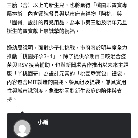
三胎（含）以上的新生兒，也將獲得「桃園乖寶寶專
屬禮袋」內含餐碗餐具與以市府吉祥物「阿桃」與
「園哥」設計的育兒用品，為本市第三胎及明年元旦
誕生的寶寶獻上最誠摯的祝福。
婦幼局說明，面對少子化挑戰，市府將於明年度全力
推動「桃園好孕3+1」。除了提供孕期百日咳混合疫
苗與 RSV 疫苗補助，也與新聞處合作推出以未來主題
版「ㄚ桃園哥」為設計元素的「桃園乖寶包」禮袋，
內容包含MIT製造的圍兜、餐具組及提袋，兼具實用
性與城市識別度，象徵桃園對新生家庭的陪伴與支
持。
小編