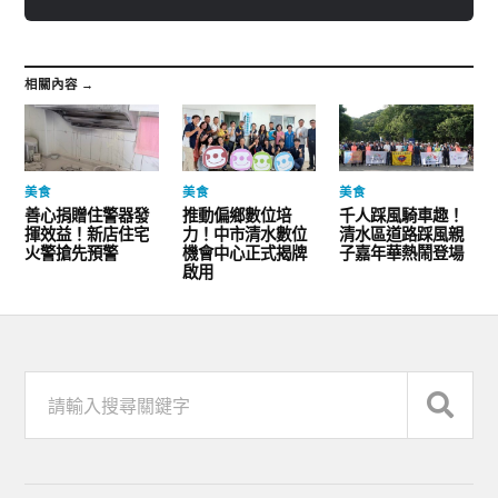
相關內容 →
美食
美食
美食
善心捐贈住警器發
推動偏鄉數位培
千人踩風騎車趣！
揮效益！新店住宅
力！中市清水數位
清水區道路踩風親
火警搶先預警
機會中心正式揭牌
子嘉年華熱鬧登場
啟用