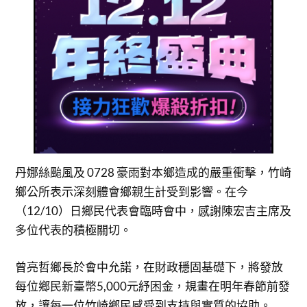
丹娜絲颱風及 0728 豪雨對本鄉造成的嚴重衝擊，竹崎
鄉公所表示深刻體會鄉親生計受到影響。在今
（12/10）日鄉民代表會臨時會中，感謝陳宏吉主席及
多位代表的積極關切。
曾亮哲鄉長於會中允諾，在財政穩固基礎下，將發放
每位鄉民新臺幣5,000元紓困金，規畫在明年春節前發
放，讓每一位竹崎鄉民感受到支持與實質的協助。