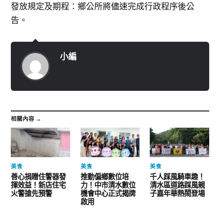
發放規定及期程：鄉公所將儘速完成行政程序後公
告。
小編
相關內容 →
美食
美食
美食
善心捐贈住警器發
推動偏鄉數位培
千人踩風騎車趣！
揮效益！新店住宅
力！中市清水數位
清水區道路踩風親
火警搶先預警
機會中心正式揭牌
子嘉年華熱鬧登場
啟用