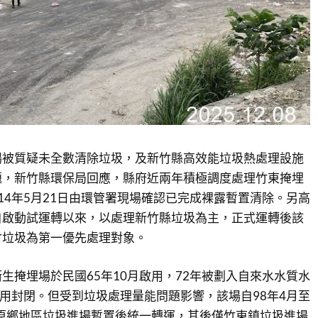
場被質疑未全數清除垃圾，及新竹縣高效能垃圾熱處理設施
題，新竹縣環保局回應，縣府近兩年積極調度處理竹東掩埋
14年5月21日由環管署現場確認已完成裸露暫置清除。另高
自啟動試運轉以來，以處理新竹縣垃圾為主，正式運轉後該
付垃圾為第一優先處理對象。
生掩埋場於民國65年10月啟用，72年被劃入自來水水質水
停用封閉。但受到垃圾處理量能問題影響，該場自98年4月至
內原鄉地區垃圾進場暫置後統一轉運，其後僅竹東鎮垃圾進場