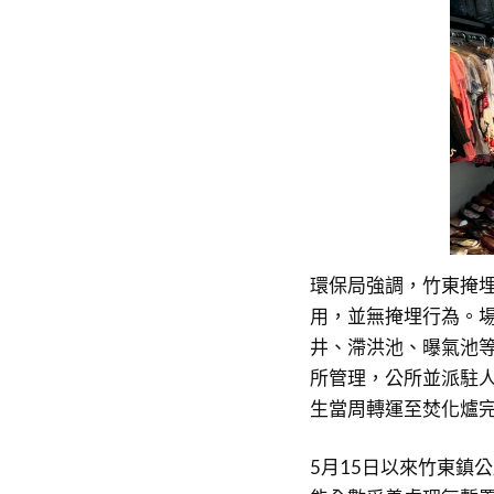
環保局強調，竹東掩
用，並無掩埋行為。場
井、滯洪池、曝氣池
所管理，公所並派駐人
生當周轉運至焚化爐
5月15日以來竹東鎮