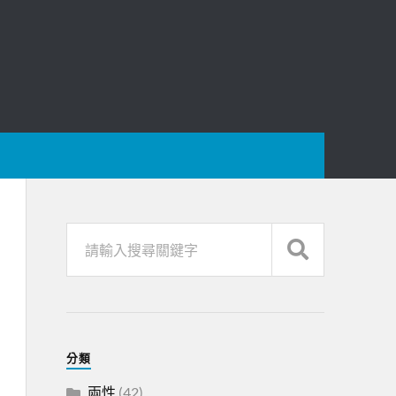
分類
兩性
(42)