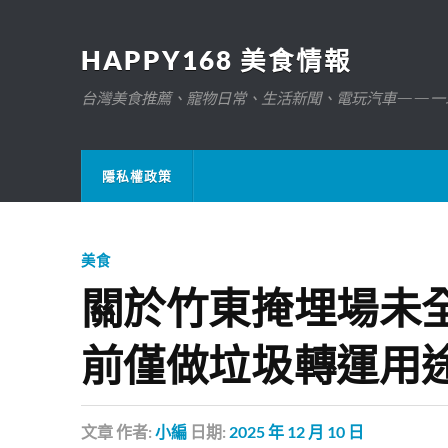
HAPPY168 美食情報
台灣美食推薦、寵物日常、生活新聞、電玩汽車——一
隱私權政策
美食
關於竹東掩埋場未
前僅做垃圾轉運用
文章
作者:
小編
日期:
2025 年 12 月 10 日