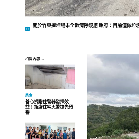
關於竹東掩埋場未全數清除疑慮 縣府：目前僅做垃
相關內容 →
美食
善心捐贈住警器發揮效
益！新店住宅火警搶先預
警