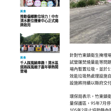
美食
推動偏鄉數位培力！中市
清水數位機會中心正式揭
牌啟用
針對竹東鎮衛生掩埋
美食
試營運焚燒量能等問
千人踩風騎車趣！清水區
道路踩風親子嘉年華熱鬧
場內暫置垃圾，並於1
登場
效能垃圾熱處理設施
設施將持續以縣府交
環保局表示，竹東鎮衛
量保護區，95年7月
105年2月止協助縣