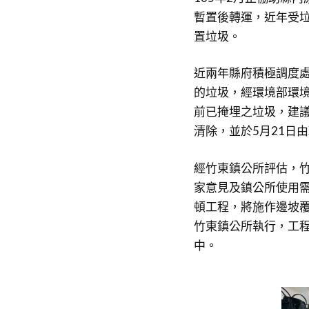
暫置後轉運，近年受
置垃圾。
近兩年縣府積極調度
的垃圾，經環境部環
前已掩埋之垃圾，建議
清除，並於5月21日
經竹東鎮公所評估，
家意見及鎮公所使用
頓工程，將施作邊坡
竹東鎮公所執行，工程
中。