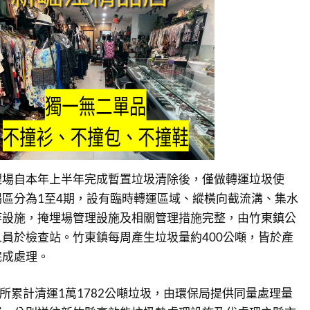
埋場自本年上半年完成暫置垃圾清除後，僅做轉運垃圾使
區分為1至4期，設有臨時轉運區域、縱橫向截流溝、集水
等設施，掩埋場管理設施及相關管理措施完整，由竹東鎮公
員於檢查站。竹東鎮每周產生垃圾量約400公噸，皆於產
完成處理。
公所累計清運1萬1782公噸垃圾，由環保局提供同量處理量