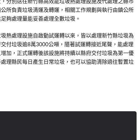
置，分別送往新竹縣高效能垃圾熱處理設施及代處理之縣市
鎮公所負責垃圾清運及轉運，相關工作規劃與執行由鎮公所
供足夠處理量能妥善處理全數垃圾。
垃圾熱處理設施自啟動試運轉以來，皆以處理新竹縣垃圾為
交付垃圾逾8萬3000公噸，隨著試運轉接近尾聲，能處理
之增加，正式運轉後該設施將持續以縣府交付垃圾為第一優
善處理縣民每日產生日常垃圾，也可以協助清除過往暫置垃