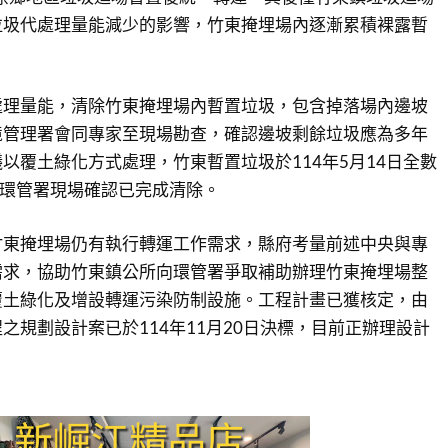
垃圾代處理量能減少的影響，竹東掩埋場內逐漸累積裸露暫
處理量能，清除竹東掩埋場內暫置垃圾，包含掉落場內邊坡
境管理署會同專家至現場勘查，確認邊坡剩餘垃圾應為多年
以覆土綠化方式處理，竹東暫置垃圾於114年5月14日全數
由環管署現場確認已完成清除。
竹東掩埋場仍有執行轉運工作需求，縣府考量前述中央與專
需求，協助竹東鎮公所向環管署爭取補助辦理竹東掩埋場整
覆土綠化及增設轉運污染防制設施。工程計畫已獲核定，由
之規劃設計案已於114年11月20日決標，目前正辦理設計